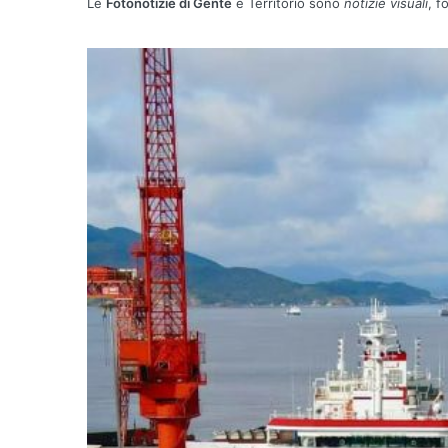
Le
Fotonotizie di Gente
e Territorio sono
notizie visuali
, f