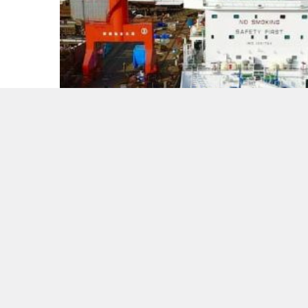
3 Agosto 2026
Nuova tanker in acciaio inox
sui mercati del Mediterraneo e del Nord Europa