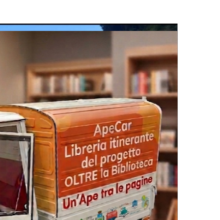
26 Luglio 2026
nel Fiordo di Crapolla violando
istema e la sicurezza
ampanella
15 Luglio 2026
ine”, prestito digitale gratuito e
lioteca itinerante