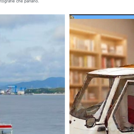
otografie che parlano.
Una barca entra 
l’ecos
Area Marina Protetta di Punta C
“Un’Ape tra le pag
bib