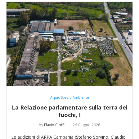
Arpac Spazio Ambiente
La Relazione parlamentare sulla terra dei
fuochi, I
by
Flavio Cioffi
26 Giugno 2026
Le audizioni di ARPA Campania (Stefano Sorvino, Claudio