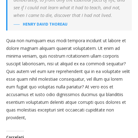
see if I could not learn what it had to teach, and not,
when I came to die, discover that I had not lived.
HENRY DAVID THOREAU
Quia non numquam eius modi tempora incidunt ut labore et
dolore magnam aliquam quaerat voluptatem. Ut enim ad
minima veniam, quis nostrum rcitationem ullam corporis
suscipit laboriosam, nisi ut aliquid ex ea commodi sequatur?
Quis autem vel eum iure reprehenderit qui in ea voluptate velit
esse quam nihil molestiae consequatur, vel illum qui lorem
eum fugiat quo voluptas nulla pariatur? At vero eos et
accusamus et iusto odio dignissimos ducimus qui blanditiis
esentium voluptatum deleniti atque corrupti quos dolores et
quas molestias excepturi sint occaecati cupiditate non
provident,
Correlati