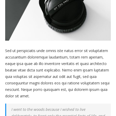
Sed ut perspiciatis unde omnis iste natus error sit voluptatem
accusantium doloremque laudantium, totam rem aperiam,
eaque ipsa quae ab illo inventore veritatis et quasi architecto
beatae vitae dicta sunt explicabo. Nemo enim ipsam luptatem
quia voluptas sit aspernatur aut odit aut fugit, sed quia
consequuntur magni dolores eos qui ratione voluptatem sequi
nesciunt. Neque porro quisquam est, qui dolorem ipsum quia
dolor sit amet.
I went to the woods because I wished to live
deliberately, to front only the essential facts of life, and