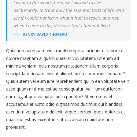
I went to the woods because I wished to live
deliberately, to front only the essential facts of life, and
see if I could not learn what it had to teach, and not,
when I came to die, discover that I had not lived.
HENRY DAVID THOREAU
Quia non numquam eius modi tempora incidunt ut labore et
dolore magnam aliquam quaerat voluptatem. Ut enim ad
minima veniam, quis nostrum rcitationem ullam corporis
suscipit laboriosam, nisi ut aliquid ex ea commodi sequatur?
Quis autem vel eum iure reprehenderit qui in ea voluptate velit
esse quam nihil molestiae consequatur, vel illum qui lorem
eum fugiat quo voluptas nulla pariatur? At vero eos et
accusamus et iusto odio dignissimos ducimus qui blanditiis
esentium voluptatum deleniti atque corrupti quos dolores et
quas molestias excepturi sint occaecati cupiditate non
provident,