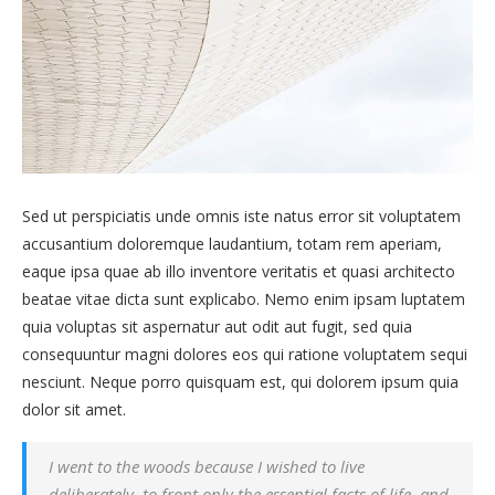
Sed ut perspiciatis unde omnis iste natus error sit voluptatem
accusantium doloremque laudantium, totam rem aperiam,
eaque ipsa quae ab illo inventore veritatis et quasi architecto
beatae vitae dicta sunt explicabo. Nemo enim ipsam luptatem
quia voluptas sit aspernatur aut odit aut fugit, sed quia
consequuntur magni dolores eos qui ratione voluptatem sequi
nesciunt. Neque porro quisquam est, qui dolorem ipsum quia
dolor sit amet.
I went to the woods because I wished to live
deliberately, to front only the essential facts of life, and