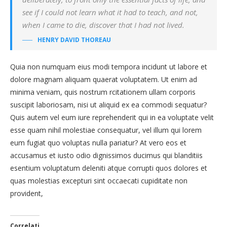
see if I could not learn what it had to teach, and not,
when I came to die, discover that I had not lived.
HENRY DAVID THOREAU
Quia non numquam eius modi tempora incidunt ut labore et
dolore magnam aliquam quaerat voluptatem. Ut enim ad
minima veniam, quis nostrum rcitationem ullam corporis
suscipit laboriosam, nisi ut aliquid ex ea commodi sequatur?
Quis autem vel eum iure reprehenderit qui in ea voluptate velit
esse quam nihil molestiae consequatur, vel illum qui lorem
eum fugiat quo voluptas nulla pariatur? At vero eos et
accusamus et iusto odio dignissimos ducimus qui blanditiis
esentium voluptatum deleniti atque corrupti quos dolores et
quas molestias excepturi sint occaecati cupiditate non
provident,
Correlati