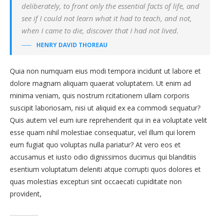
deliberately, to front only the essential facts of life, and
see if I could not learn what it had to teach, and not,
when I came to die, discover that I had not lived.
HENRY DAVID THOREAU
Quia non numquam eius modi tempora incidunt ut labore et
dolore magnam aliquam quaerat voluptatem. Ut enim ad
minima veniam, quis nostrum rcitationem ullam corporis
suscipit laboriosam, nisi ut aliquid ex ea commodi sequatur?
Quis autem vel eum iure reprehenderit qui in ea voluptate velit
esse quam nihil molestiae consequatur, vel illum qui lorem
eum fugiat quo voluptas nulla pariatur? At vero eos et
accusamus et iusto odio dignissimos ducimus qui blanditiis
esentium voluptatum deleniti atque corrupti quos dolores et
quas molestias excepturi sint occaecati cupiditate non
provident,