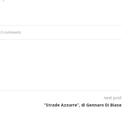
0 comments
next post
“Strade Azzurre”, di Gennaro Di Biase
“La Grazia” di Sorrentino
“Il respiro de
presentato da Milvia Marigliano
di Terry