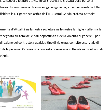
 La scuola e le altre attività in cui si esplica la crescita della persona
dizio e discriminazione. Formare oggi un giovane, affinché diventi l’adulto
 dichiara la Dirigente scolastica dell’ITIS Fermi-Gadda prof.ssa
Antonia
amente d’attualità nella nostra società e nelle nostre famiglie – afferma la
impegnata sui temi delle pari opportunità e della violenza di genere
–
per
direzione del contrasto a qualsiasi tipo di violenza, compito essenziale di
ali della persona. Occorre una concreta operazione culturale nei confronti di
zioni».