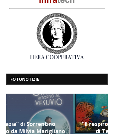
FOTONOTIZIE
“Il respiro del mare”, personale
di Terry Mangiatordi