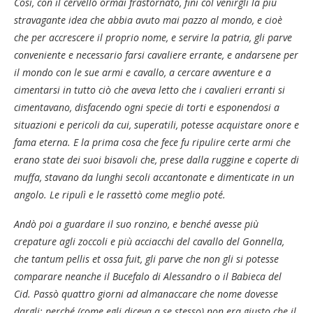
Così, con il cervello ormai frastornato, finì col venirgli la più
stravagante idea che abbia avuto mai pazzo al mondo, e cioè
che per accrescere il proprio nome, e servire la patria, gli parve
conveniente e necessario farsi cavaliere errante, e andarsene per
il mondo con le sue armi e cavallo, a cercare avventure e a
cimentarsi in tutto ciò che aveva letto che i cavalieri erranti si
cimentavano, disfacendo ogni specie di torti e esponendosi a
situazioni e pericoli da cui, superatili, potesse acquistare onore e
fama eterna. E la prima cosa che fece fu ripulire certe armi che
erano state dei suoi bisavoli che, prese dalla ruggine e coperte di
muffa, stavano da lunghi secoli accantonate e dimenticate in un
angolo. Le ripulì e le rassettò come meglio poté.
Andò poi a guardare il suo ronzino, e benché avesse più
crepature agli zoccoli e più acciacchi del cavallo del Gonnella,
che tantum pellis et ossa fuit, gli parve che non gli si potesse
comparare neanche il Bucefalo di Alessandro o il Babieca del
Cid. Passò quattro giorni ad almanaccare che nome dovesse
dargli; perché (come egli diceva a se stesso) non era giusto che il