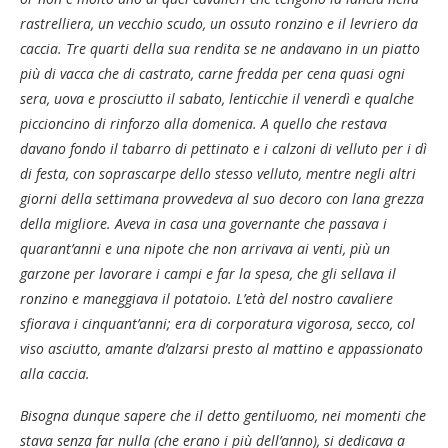
rastrelliera, un vecchio scudo, un ossuto ronzino e il levriero da
caccia. Tre quarti della sua rendita se ne andavano in un piatto
più di vacca che di castrato, carne fredda per cena quasi ogni
sera, uova e prosciutto il sabato, lenticchie il venerdì e qualche
piccioncino di rinforzo alla domenica. A quello che restava
davano fondo il tabarro di pettinato e i calzoni di velluto per i dì
di festa, con soprascarpe dello stesso velluto, mentre negli altri
giorni della settimana provvedeva al suo decoro con lana grezza
della migliore. Aveva in casa una governante che passava i
quarant’anni e una nipote che non arrivava ai venti, più un
garzone per lavorare i campi e far la spesa, che gli sellava il
ronzino e maneggiava il potatoio. L’età del nostro cavaliere
sfiorava i cinquant’anni; era di corporatura vigorosa, secco, col
viso asciutto, amante d’alzarsi presto al mattino e appassionato
alla caccia.
Bisogna dunque sapere che il detto gentiluomo, nei momenti che
stava senza far nulla (che erano i più dell’anno), si dedicava a