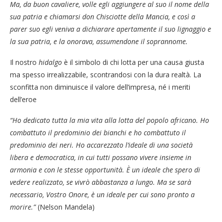
Ma, da buon cavaliere, volle egli aggiungere al suo il nome della
sua patria e chiamarsi don Chisciotte della Mancia, e così a
parer suo egli veniva a dichiarare apertamente il suo lignaggio e
la sua patria, e la onorava, assumendone il soprannome.
Il nostro
hidalgo
è il simbolo di chi lotta per una causa giusta
ma spesso irrealizzabile, scontrandosi con la dura realtà. La
sconfitta non diminuisce il valore dell’impresa, né i meriti
dell’eroe
“Ho
dedicato
tutta la mia
vita
alla
lotta
del popolo
africano
. Ho
combattuto il
predominio
dei bianchi e ho combattuto il
predominio
dei neri. Ho accarezzato l’
ideale
di una
società
libera e democratica, in cui tutti possano
vivere
insieme in
armonia
e con le stesse
opportunità
. È un
ideale
che spero di
vedere
realizzato
, se vivrò abbastanza a lungo. Ma se sarà
necessario
, Vostro Onore, è un
ideale
per cui sono pronto a
morire.”
(Nelson Mandela)