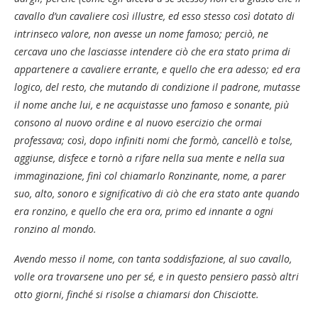
cavallo d’un cavaliere così illustre, ed esso stesso così dotato di
intrinseco valore, non avesse un nome famoso; perciò, ne
cercava uno che lasciasse intendere ciò che era stato prima di
appartenere a cavaliere errante, e quello che era adesso; ed era
logico, del resto, che mutando di condizione il padrone, mutasse
il nome anche lui, e ne acquistasse uno famoso e sonante, più
consono al nuovo ordine e al nuovo esercizio che ormai
professava; così, dopo infiniti nomi che formò, cancellò e tolse,
aggiunse, disfece e tornò a rifare nella sua mente e nella sua
immaginazione, finì col chiamarlo Ronzinante, nome, a parer
suo, alto, sonoro e significativo di ciò che era stato ante quando
era ronzino, e quello che era ora, primo ed innante a ogni
ronzino al mondo.
Avendo messo il nome, con tanta soddisfazione, al suo cavallo,
volle ora trovarsene uno per sé, e in questo pensiero passò altri
otto giorni, finché si risolse a chiamarsi don Chisciotte.