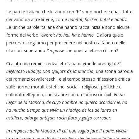
Le parole italiane che iniziano con “h” sono poche e quasi tutte
derivano da altre lingue, come
habitat, hacker, hotel e hobby.
Le uniche parole italiane che hanno l’acca iniziale sono alcune
forme del verbo “avere”:
ho, hai, ha e hanno.
E allora quale
percorso scegliamo per precedere nel nostro alfabeto delle
citazioni superando
l’impasse
che questa lettera ci crea?
Ci aiuta una reminiscenza letteraria di grande prestigio:
El
Ingenioso Hidalgo Don Quijote de la Mancha
, una storia-parodia
dei romanzi cavallereschi, e al tempo stesso riflessione critica
sulle norme morali, estetiche, sociali, religiose, politiche e
culturali dell’epoca, che si apre con un famoso incipit:
En un
lugar de la Mancha, de cuyo nombre no quiero acordarme, no
ha mucho tiempo que vivía un hidalgo de los de lanza en
astillero, adarga antigua, rocín flaco y galgo corredor.
In un paese della Mancia, di cui non voglio fare il nome, viveva
or non è molto uno di quei cavalieri che tengono la lancia nella