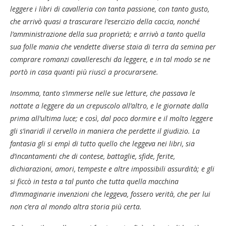
leggere i libri di cavalleria con tanta passione, con tanto gusto,
che arrivò quasi a trascurare l’esercizio della caccia, nonché
l’amministrazione della sua proprietà; e arrivò a tanto quella
sua folle mania che vendette diverse staia di terra da semina per
comprare romanzi cavallereschi da leggere, e in tal modo se ne
portò in casa quanti più riuscì a procurarsene.
Insomma, tanto s’immerse nelle sue letture, che passava le
nottate a leggere da un crepuscolo all’altro, e le giornate dalla
prima all’ultima luce; e così, dal poco dormire e il molto leggere
gli s’inaridì il cervello in maniera che perdette il giudizio. La
fantasia gli si empì di tutto quello che leggeva nei libri, sia
d’incantamenti che di contese, battaglie, sfide, ferite,
dichiarazioni, amori, tempeste e altre impossibili assurdità; e gli
si ficcò in testa a tal punto che tutta quella macchina
d’immaginarie invenzioni che leggeva, fossero verità, che per lui
non c’era al mondo altra storia più certa.