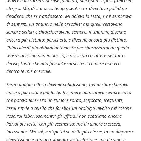
sedere e discorsero di cose familiari, alle quali risposi franco ed
allegro. Ma, di lì a poco tempo, sentii che diventavo pallido, e
desiderai che se n’andassero. Mi doleva la testa, e mi sembrava
di sentirmi un tintinnio nelle orecchie; ma quelli restavano
sempre seduti e chiacchieravano sempre. Il tintinnio divenne
ancora più distinto; persistette e divenne ancora più distinto.
Chiacchierai più abbondantemente per sbarazzarmi da quella
sensazione; ma non mi lasciò, e prese un carattere del tutto
deciso, tanto che alla fine m’accorsi che il rumore non era
dentro le mie orecchie.
Senza dubbio allora divenni pallidissimo; ma io chiacchieravo
ancora più lesto e più forte. Il rumore aumentava sempre ed io
che potevo fare? Era un rumore sordo, soffocato, frequente,
assai simile a quello che farebbe un orologio involto nel cotone
.
Respirai laboriosamente; gli ufficiali non sentivano ancora.
Parlai più lesto; con più veemenza; ma il rumore cresceva,
incessante. M’alzai, e disputai su delle piccolezze, in un diapason
elevatissimo e con una violenta gesticolazione; ma il rumore