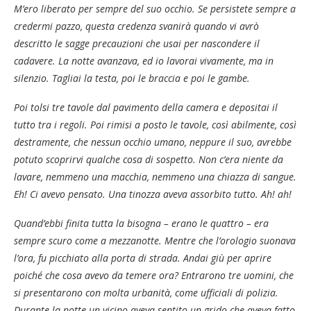
M’ero liberato per sempre del suo occhio. Se persistete sempre a
credermi pazzo, questa credenza svanirà quando vi avrò
descritto le sagge precauzioni che usai per nascondere il
cadavere. La notte avanzava, ed io lavorai vivamente, ma in
silenzio. Tagliai la testa, poi le braccia e poi le gambe.
Poi tolsi tre tavole dal pavimento della camera e depositai il
tutto tra i regoli. Poi rimisi a posto le tavole, così abilmente, così
destramente, che nessun occhio umano, neppure il suo, avrebbe
potuto scoprirvi qualche cosa di sospetto. Non c’era niente da
lavare, nemmeno una macchia, nemmeno una chiazza di sangue.
Eh! Ci avevo pensato. Una tinozza aveva assorbito tutto. Ah! ah!
Quand’ebbi finita tutta la bisogna – erano le quattro – era
sempre scuro come a mezzanotte. Mentre che l’orologio suonava
l’ora, fu picchiato alla porta di strada. Andai giù per aprire
poiché che cosa avevo da temere ora? Entrarono tre uomini, che
si presentarono con molta urbanità, come ufficiali di polizia.
Durante la notte un vicino aveva sentito un grido che aveva fatto