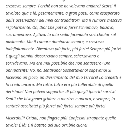
cresceva, sempre. Perché non se ne volevano andare? Scorsi il
tavolato qua e là, pesantemente, a gran passi, come esasperato
dalle osservazioni dei miei contraddittori. Ma il rumore cresceva
regolarmente. Oh, Dio! Che potevo fare? Schiumavo, balzavo,
sacramentavo. Agitavo la mia sedia facendola scricchiolar sul
pavimento. Ma il rumore dominava sempre, e cresceva
indefinitamente. Diventava più forte, più forte! Sempre più forte!
E quegli uomini discorrevano sempre, scherzavano e
sorridevano. Ma era mai possibile che non sentissero? Dio
onnipotente! No, no, sentivano! Sospettavano! s
apevano
! Si
facevano un gioco, un divertimento del mio terrore! Lo credetti e
lo credo ancora. Ma tutto, tutto era più tollerabile di quella
derisione! Non potevo sopportar di più quegli ipocriti sorrisi!
Sentii che bisognava gridare o morire! e ancora, e sempre, lo
sentite? ascoltate! più forte! più forte! sempre più forte!
Miserabili! Gridai, non fingete più! Confesso! strappate quelle
tavole! È là! È il battito del suo orribile cuore!