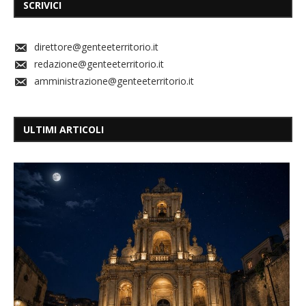
SCRIVICI
direttore@genteeterritorio.it
redazione@genteeterritorio.it
amministrazione@genteeterritorio.it
ULTIMI ARTICOLI