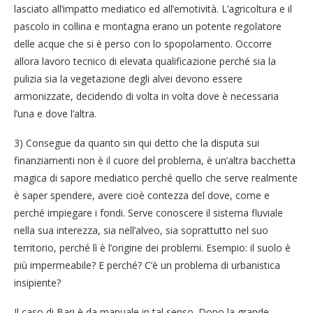
lasciato all’impatto mediatico ed all’emotività. L’agricoltura e il
pascolo in collina e montagna erano un potente regolatore
delle acque che si è perso con lo spopolamento. Occorre
allora lavoro tecnico di elevata qualificazione perché sia la
pulizia sia la vegetazione degli alvei devono essere
armonizzate, decidendo di volta in volta dove è necessaria
l’una e dove l’altra.
3) Consegue da quanto sin qui detto che la disputa sui
finanziamenti non è il cuore del problema, è un’altra bacchetta
magica di sapore mediatico perché quello che serve realmente
è saper spendere, avere cioè contezza del dove, come e
perché impiegare i fondi. Serve conoscere il sistema fluviale
nella sua interezza, sia nell’alveo, sia soprattutto nel suo
territorio, perché lì è l’origine dei problemi. Esempio: il suolo è
più impermeabile? E perché? C’è un problema di urbanistica
insipiente?
Il caso di Bari è da manuale in tal senso. Dopo la grande