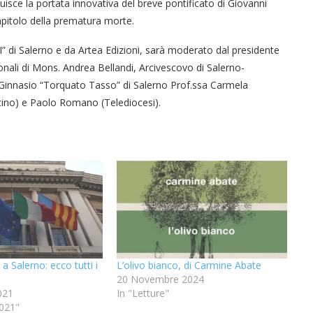
truisce la portata innovativa del breve pontificato di Giovanni
capitolo della prematura morte.
I” di Salerno e da Artea Edizioni, sarà moderato dal presidente
zionali di Mons. Andrea Bellandi, Arcivescovo di Salerno-
 Ginnasio “Torquato Tasso” di Salerno Prof.ssa Carmela
ttino) e Paolo Romano (Telediocesi).
 Salerno: ecco tutti i
L’olivo bianco, di Carmine Abate
20 Novembre 2024
021
In "Letture"
2021"