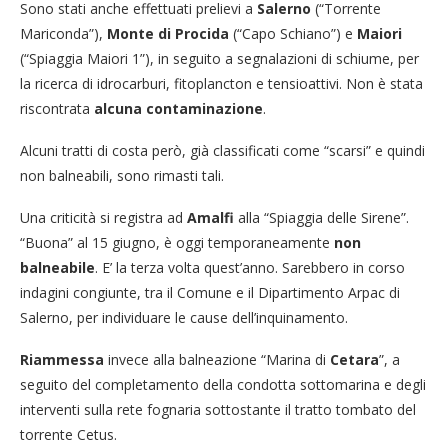
Sono stati anche effettuati prelievi a
Salerno
(“Torrente
Mariconda”),
Monte di Procida
(“Capo Schiano”) e
Maiori
(“Spiaggia Maiori 1”), in seguito a segnalazioni di schiume, per
la ricerca di idrocarburi, fitoplancton e tensioattivi. Non è stata
riscontrata
alcuna contaminazione
.
Alcuni tratti di costa però, già classificati come “scarsi” e quindi
non balneabili, sono rimasti tali.
Una criticità si registra ad
Amalfi
alla “Spiaggia delle Sirene”.
“Buona” al 15 giugno, è oggi temporaneamente
non
balneabile
. E’ la terza volta quest’anno. Sarebbero in corso
indagini congiunte, tra il Comune e il Dipartimento Arpac di
Salerno, per individuare le cause dell’inquinamento.
Riammessa
invece alla balneazione “Marina di
Cetara
”, a
seguito del completamento della condotta sottomarina e degli
interventi sulla rete fognaria sottostante il tratto tombato del
torrente Cetus.