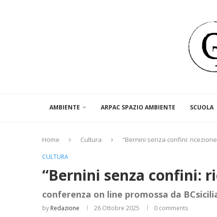
AMBIENTE
ARPAC SPAZIO AMBIENTE
SCUOLA
Home
Cultura
“Bernini senza confini: ricezione e
CULTURA
“Bernini senza confini: ric
conferenza on line promossa da BCsicil
by
Redazione
26 Ottobre 2025
0 comments