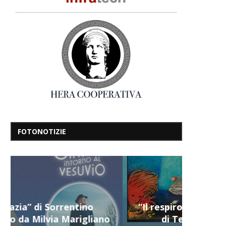
FOTONOTIZIE
“Il respiro del mare”, personale
di Terry Mangiatordi