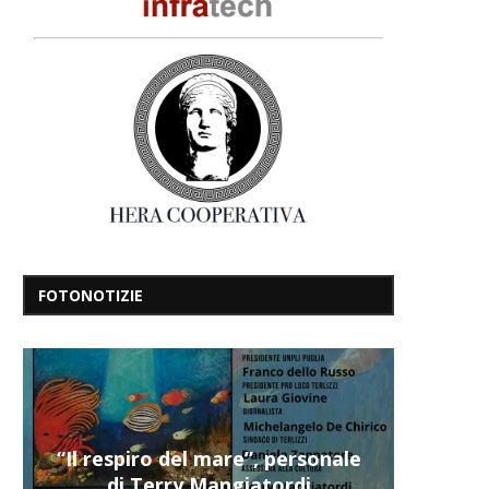
FOTONOTIZIE
“Il respiro del mare”, personale
di Terry Mangiatordi