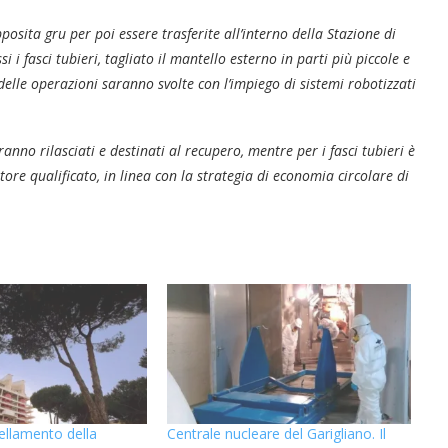
osita gru per poi essere trasferite all’interno della Stazione di
 i fasci tubieri, tagliato il mantello esterno in parti più piccole e
lle operazioni saranno svolte con l’impiego di sistemi robotizzati
ranno rilasciati e destinati al recupero, mentre per i fasci tubieri è
re qualificato, in linea con la strategia di economia circolare di
ellamento della
Centrale nucleare del Garigliano. Il