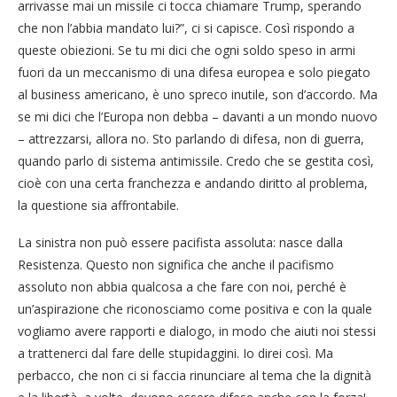
arrivasse mai un missile ci tocca chiamare Trump, sperando
che non l’abbia mandato lui?”, ci si capisce. Così rispondo a
queste obiezioni. Se tu mi dici che ogni soldo speso in armi
fuori da un meccanismo di una difesa europea e solo piegato
al business americano, è uno spreco inutile, son d’accordo. Ma
se mi dici che l’Europa non debba – davanti a un mondo nuovo
– attrezzarsi, allora no. Sto parlando di difesa, non di guerra,
quando parlo di sistema antimissile. Credo che se gestita così,
cioè con una certa franchezza e andando diritto al problema,
la questione sia affrontabile.
La sinistra non può essere pacifista assoluta: nasce dalla
Resistenza. Questo non significa che anche il pacifismo
assoluto non abbia qualcosa a che fare con noi, perché è
un’aspirazione che riconosciamo come positiva e con la quale
vogliamo avere rapporti e dialogo, in modo che aiuti noi stessi
a trattenerci dal fare delle stupidaggini. Io direi così. Ma
perbacco, che non ci si faccia rinunciare al tema che la dignità