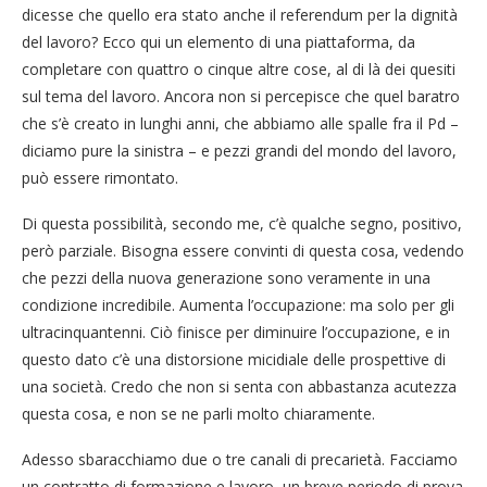
dicesse che quello era stato anche il referendum per la dignità
del lavoro? Ecco qui un elemento di una piattaforma, da
completare con quattro o cinque altre cose, al di là dei quesiti
sul tema del lavoro. Ancora non si percepisce che quel baratro
che s’è creato in lunghi anni, che abbiamo alle spalle fra il Pd –
diciamo pure la sinistra – e pezzi grandi del mondo del lavoro,
può essere rimontato.
Di questa possibilità, secondo me, c’è qualche segno, positivo,
però parziale. Bisogna essere convinti di questa cosa, vedendo
che pezzi della nuova generazione sono veramente in una
condizione incredibile. Aumenta l’occupazione: ma solo per gli
ultracinquantenni. Ciò finisce per diminuire l’occupazione, e in
questo dato c’è una distorsione micidiale delle prospettive di
una società. Credo che non si senta con abbastanza acutezza
questa cosa, e non se ne parli molto chiaramente.
Adesso sbaracchiamo due o tre canali di precarietà. Facciamo
un contratto di formazione e lavoro, un breve periodo di prova