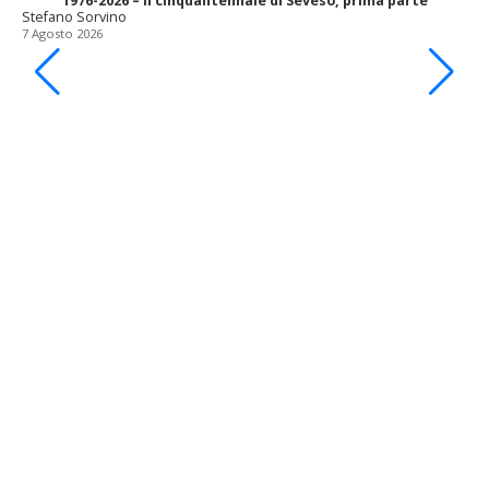
1976-2026 – il cinquantennale di Seveso, prima parte
Stefano Sorvino
7 Agosto 2026