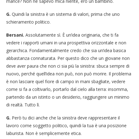
mance? Non ne sapevo mica niente, ero un bambino.
G.
Quindi la sinistra è un sistema di valori, prima che uno
schieramento politico.
Bersani.
Assolutamente sì. È un’idea originaria, che ti fa
vedere i rapporti umani in una prospettiva orizzontale e non
gerarchica. Fondamentalmente credo che sia un’idea basica
abbastanza connaturata. Per questo dico che un giovane non
deve aver paura che non ci sia più la sinistra: sbuca sempre di
nuovo, perché quell’idea non può, non può morire. Il problema
è non lasciare quel fiore di campo in mani sbagliate, vedere
come si fa a coltivarlo, portarlo dal cielo alla terra: insomma,
partendo da un istinto o un desiderio, raggiungere un minimo
di realtà. Tutto lì.
G.
Però tu dici anche che la sinistra deve rappresentare il
lavoro come soggetto politico, quindi la tua è una posizione
laburista. Non è semplicemente etica.