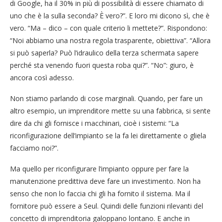
di Google, ha il 30% in più di possibilità di essere chiamato di
uno che è la sulla seconda? È vero?”. E loro mi dicono sì, che è
vero. “Ma – dico – con quale criterio li mettete?”. Rispondono:
“Noi abbiamo una nostra regola trasparente, obiettiva”. “Allora
si può saperla? Può l’idraulico della terza schermata sapere
perché sta venendo fuori questa roba qui?”. “No”: giuro, è
ancora così adesso.
Non stiamo parlando di cose marginali. Quando, per fare un
altro esempio, un imprenditore mette su una fabbrica, si sente
dire da chi gli fornisce i macchinari, cioè i sistemi: “La
riconfigurazione dell’impianto se la fa lei direttamente o gliela
facciamo noi?”.
Ma quello per riconfigurare l’impianto oppure per fare la
manutenzione predittiva deve fare un investimento. Non ha
senso che non lo faccia chi gli ha fornito il sistema. Ma il
fornitore può essere a Seul. Quindi delle funzioni rilevanti del
concetto di imprenditoria galoppano lontano. E anche in