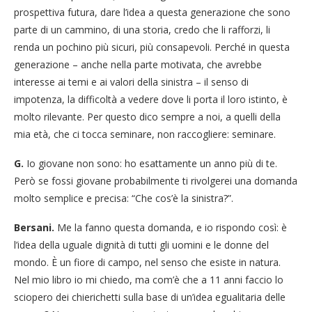
prospettiva futura, dare l’idea a questa generazione che sono
parte di un cammino, di una storia, credo che li rafforzi, li
renda un pochino più sicuri, più consapevoli. Perché in questa
generazione – anche nella parte motivata, che avrebbe
interesse ai temi e ai valori della sinistra – il senso di
impotenza, la difficoltà a vedere dove li porta il loro istinto, è
molto rilevante. Per questo dico sempre a noi, a quelli della
mia età, che ci tocca seminare, non raccogliere: seminare.
G.
Io giovane non sono: ho esattamente un anno più di te.
Però se fossi giovane probabilmente ti rivolgerei una domanda
molto semplice e precisa: “Che cos’è la sinistra?”.
Bersani.
Me la fanno questa domanda, e io rispondo così: è
l’idea della uguale dignità di tutti gli uomini e le donne del
mondo. È un fiore di campo, nel senso che esiste in natura.
Nel mio libro io mi chiedo, ma com’è che a 11 anni faccio lo
sciopero dei chierichetti sulla base di un’idea egualitaria delle