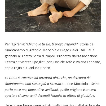
Per l’Epifania: “
Chiunque tu sia, ti prego rispondi
”
.
Storie da
Guantanamo di Antonio Mocciola e Diego Galdi. Dal 5 al 7
gennaio al Teatro Serra di Napoli. Prodotto dall’Associazione
Teatrale “Mentite Spoglie”, con Daniele Arfè e Valeria Esposito,
per la regia di Gianluca Bosco.
«
Il titolo si riferisce ad un’entità altra che, un detenuto di
Guantanamo non riesce più a ritrovare –
dice Mocciola
– Se ne
parla poco ma, dopo oltre vent’anni, quella prigione è ancora
aperta e ci sono venti detenuti islamici in attesa di giudizio
».
Un giovane Imam viene privato della dignità e dall’altro lato del