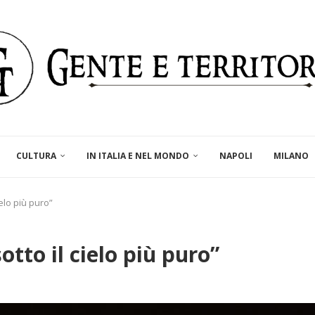
CULTURA
IN ITALIA E NEL MONDO
NAPOLI
MILANO
ielo più puro”
otto il cielo più puro”