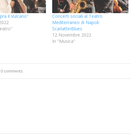
opra il Vulcano”
Concerti sociali al Teatro
2022
Mediterraneo di Napoli:
eatro"
ScarlattinBlues
12 Novembre 2022
In "Musica"
0 comments