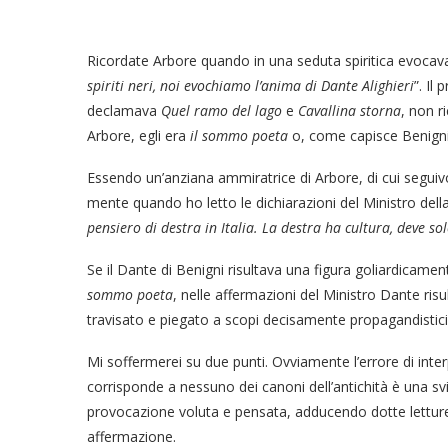
Ricordate Arbore quando in una seduta spiritica evocava
spiriti neri, noi evochiamo l’anima di Dante Alighieri
”. Il
declamava
Quel ramo del lago
e
Cavallina storna
, non r
Arbore, egli era
il sommo poeta
o, come capisce Benign
Essendo un’anziana ammiratrice di Arbore, di cui seguivo
mente quando ho letto le dichiarazioni del Ministro dell
pensiero di destra in Italia.
La destra ha cultura, deve so
Se il Dante di Benigni risultava una figura goliardicamen
sommo poeta
, nelle affermazioni del Ministro Dante r
travisato e piegato a scopi decisamente propagandistici
Mi soffermerei su due punti. Ovviamente l’errore di inte
corrisponde a nessuno dei canoni dell’antichità è una sv
provocazione voluta e pensata, adducendo dotte lettur
affermazione.