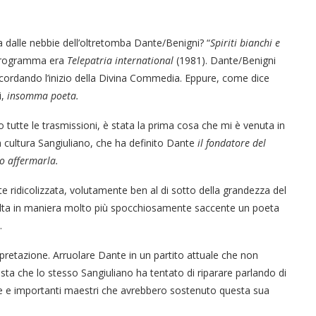
 dalle nebbie dell’oltretomba Dante/Benigni? “
Spiriti bianchi e
 programma era
Telepatria international
(1981). Dante/Benigni
icordando l’inizio della Divina Commedia. Eppure, come dice
i,
insomma poeta.
 tutte le trasmissioni, è stata la prima cosa che mi è venuta in
a cultura Sangiuliano, che ha definito Dante
il fondatore del
lo affermarla.
te ridicolizzata, volutamente ben al di sotto della grandezza del
isulta in maniera molto più spocchiosamente saccente un poeta
.
rpretazione. Arruolare Dante in un partito attuale che non
ista che lo stesso Sangiuliano ha tentato di riparare parlando di
e e importanti maestri che avrebbero sostenuto questa sua