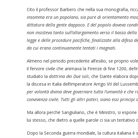
Cito il professor Barbero che nella sua monografia, ricc
insomma era un popolano, sia pure di orientamento moder
dittatura della gente dappoco. E del popolo doveva condivi
non insisteva tanto sull’allargamento verso il basso dell
legge e delle procedure pacifiche, finalizzate alla difesa 
da cui erano continuamente tentati i magnati.
Almeno nel periodo precedente all’esilio, se proprio vol
il fervore civile che animava la Firenze di fine 1200, d
studiato la
dottrina dei Due
soli
, che Dante elabora dopo 
la discesa in Italia dell’imperatore Arrigo VII del Lusse
per volontà divina deve governare tutta l’umanità e che 
convivenza civile. Tutti gli altri poteri, siano essi princi
Ma allora perché Sangiuliano, che è Ministro, si espone
lui stesso, che dietro a quelle parole ci sia un tentativo
Dopo la Seconda guerra mondiale, la cultura italiana è se