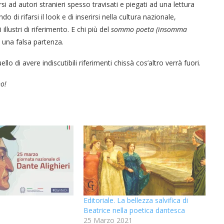
si ad autori stranieri spesso travisati e piegati ad una lettura
di rifarsi il look e di inserirsi nella cultura nazionale,
llustri di riferimento. E chi più del
sommo poeta (insomma
 una falsa partenza.
lo di avere indiscutibili riferimenti chissà cos’altro verrà fuori.
no!
“Un’Ape tra le pagine”, prestito
“Un’Ape tra le pagine”, prestito
“Il respiro del mare”, personale
Nuovi servizi per i più fragili a
Una barca entra nel Fiordo di
Nuova tanker in acciaio inox
di Terry Mangiatordi
digitale gratuito e...
digitale gratuito e...
Crapolla violando...
per la Navalmed
Montecalvario...
Editoriale. La bellezza salvifica di
3
Beatrice nella poetica dantesca
25 Marzo 2021