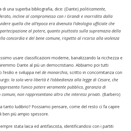
a di una superba bibliografia, dice: (Dante)
politicamente,
ato, incline al compromesso con i Grandi e inorridito dalla
dere quella che all’epoca era divenuta l’ideologia ufficiale che
a partecipazione al potere, quanto piuttosto sulla supremazia della
della concordia e del bene comune, rispetto al ricorso alla violenza
essimo usare classificazioni moderne, banalizzando la ricchezza e
efiniremmo Dante al più un democristiano. Abbiamo poi tutti
l’esilio e sviluppa nel
de monarchia
, scritto in concomitanza con
mburgo:
la sola vera libertà è l’obbedienza alla legge di Cesare, che
rappresenta l’unico potere veramente pubblico, garanzia di
pi o comuni, non rappresentano altro che interessi privati.
(Barbero)
 a tanto ludibrio? Possiamo pensare, come del resto ci fa capire
 di ben più ampio spessore.
mpre stata laica ed antifascista, identificandosi con i partiti