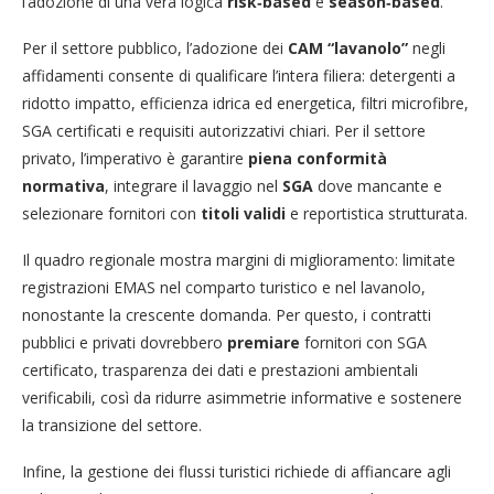
l’adozione di una vera logica
risk‑based
e
season‑based
.
Per il settore pubblico, l’adozione dei
CAM “lavanolo”
negli
affidamenti consente di qualificare l’intera filiera: detergenti a
ridotto impatto, efficienza idrica ed energetica, filtri microfibre,
SGA certificati e requisiti autorizzativi chiari. Per il settore
privato, l’imperativo è garantire
piena conformità
normativa
, integrare il lavaggio nel
SGA
dove mancante e
selezionare fornitori con
titoli validi
e reportistica strutturata.
Il quadro regionale mostra margini di miglioramento: limitate
registrazioni EMAS nel comparto turistico e nel lavanolo,
nonostante la crescente domanda. Per questo, i contratti
pubblici e privati dovrebbero
premiare
fornitori con SGA
certificato, trasparenza dei dati e prestazioni ambientali
verificabili, così da ridurre asimmetrie informative e sostenere
la transizione del settore.
Infine, la gestione dei flussi turistici richiede di affiancare agli