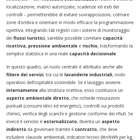
localizzazione, matrici autorizzate, scadenze ed esiti dei
controlli – permetterebbe di evitare sovrapposizioni, colmare
zone d’ombra e orientare in modo efficace la programmazione
ispettiva. Integrando tali registri con i sistemi di monitoraggio
dei
flussi turistici
, sarebbe possibile correlare
capacità
ricettiva
,
pressione ambientale
e
rischio
, trasformando la
semplice statistica in una reale
capacità decisionale
.
In questo quadro, un ruolo centrale è attribuito anche alle
filiere dei servizi
, tra cui le
lavanderie industriali
, nodo
operativo dell’ospitalità sostenibile. Se il lavaggio avviene
internamente
alla struttura ricettiva, esso costituisce un
aspetto ambientale diretto
, che richiede misurazioni
puntuali (consumi idrici ed energetici), controlli sui prodotti
chimici, verifica degli scarichi e gestione conforme dei rifiuti. Se
invece il servizio è
esternalizzato
, diventa un
aspetto
indiretto
da governare tramite il
contratto
, che deve
includere clausole ambientali, indicatori tecnici (litri/kWh per kg,