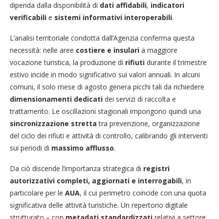
dipenda dalla disponibilità di
dati affidabili
,
indicatori
verificabili
e
sistemi informativi interoperabili
.
L’analisi territoriale condotta dall’Agenzia conferma questa
necessità: nelle aree
costiere e insulari
a maggiore
vocazione turistica, la produzione di
rifiuti
durante il trimestre
estivo incide in modo significativo sui valori annuali. In alcuni
comuni, il solo mese di agosto genera picchi tali da richiedere
dimensionamenti dedicati
dei servizi di raccolta e
trattamento. Le oscillazioni stagionali impongono quindi una
sincronizzazione stretta
tra prevenzione, organizzazione
del ciclo dei rifiuti e attività di controllo, calibrando gli interventi
sui periodi di
massimo afflusso
.
Da ciò discende l’importanza strategica di
registri
autorizzativi completi, aggiornati e interrogabili
, in
particolare per le
AUA
, il cui perimetro coincide con una quota
significativa delle attività turistiche. Un repertorio digitale
strutturato – con
metadati standardizzati
relativi a settore,