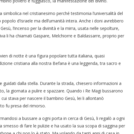
ambino povero e fuggiasco, la manifestazione del divino.
imbolica nel cristianesimo perché testimonia l’universalità del
o popolo d’Israele ma dell’umanità intera. Anche i doni avrebbero
 Gesù, l’incenso per la divinità e la mirra, usata nelle sepolture,
iva li ha chiamati Gaspare, Melchiorre e Baldassarre, proprio per
ien di notte è una figura popolare tutta italiana, quasi
izione cristiana alla nostra Befana è una leggenda, tra sacro e
 guidati dalla stella. Durante la strada, chiesero informazioni a
to, la giornata a pulire e spazzare. Quando i Re Magi bussarono
cui stava per nascere il bambino Gesù, lei li allontanò
to fu presa del rimorso.
rmandosi a bussare a ogni porta in cerca di Gesù, li regalò a ogni
messo di fare le pulizie e ha usato la sua scopa di saggina per
arbone a chi non lo è stato. Ma volando da tanti anni di casa in