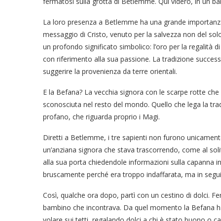
fermatosi sulla grotta di Betlemme. Qui videro, in un b
La loro presenza a Betlemme ha una grande importanza s
messaggio di Cristo, venuto per la salvezza non del sol
un profondo significato simbolico: l’oro per la regalità di
con riferimento alla sua passione. La tradizione success
suggerire la provenienza da terre orientali.
E la Befana? La vecchia signora con le scarpe rotte che v
sconosciuta nel resto del mondo. Quello che lega la trad
profano, che riguarda proprio i Magi.
Diretti a Betlemme, i tre sapienti non furono unicamente
un’anziana signora che stava trascorrendo, come al soli
alla sua porta chiedendole informazioni sulla capanna in 
bruscamente perché era troppo indaffarata, ma in segui
Così, qualche ora dopo, partì con un cestino di dolci. Fe
bambino che incontrava. Da quel momento la Befana ha s
volare sui tetti, regalando dolci a chi è stato buono o c