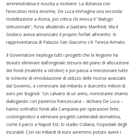
amministrativa è riuscita a risolvere. La distanza con
l’esecutivo resta enorme, De Luca immagina una seconda
mobilitazione a Roma, poi critica chi invoca il “dialogo
istituzionale”, forse alludendo a Gaetano Manfredi. Ma il
Sindaco aveva annunciato il proprio forfait all’evento. In
rappresentanza di Palazzo San Giacomo c’è Teresa Armato.
Il Governatore riepiloga tutti i progetti che la Regione ha
dovuto eliminare dall’originale stesura del piano di allocazione
dei fondi (risalente a ottobre) e poi passa a menzionare tutte
le richieste di rimodulazione di utilizzo delle risorse avanzate
dal Governo, a cominciare dal miliardo e duecento milioni di
euro per Bagnoli. “Un calvario di un anno, nonostante stiamo
dialogando con pazienza francescana – dichiara De Luca –
hanno sottratto fondi alla Campania per operazioni finte,
costringendoci a eliminare progetti cantierabili domattina,
come il parco a Napoli Est, lo stadio Collana, l’ospedale degli
Incurabili. Con sei miliardi di euro avremmo potuto avere i