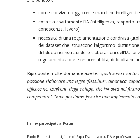
come convivere oggi con le macchine intelligenti e
cosa sia esattamente l’IA (intelligenza, rapporto tr
conoscenza, lavoro);
necessità di una regolamentazione condivisa (titolarit
dei dataset che istruiscono l’algoritmo, distinzione
di fiducia nei risultati delle elaborazioni dell’IA, funz
regolamentazione e responsabilità, difficoltà nell’
Riproposte molte domande aperte: “
quali sono i contorn
possibile elaborare una legge “flessibile”, dinamica, capa
efficace nei confronti degli sviluppi che l’IA avrà nel futur
competenze? Come possiamo favorire una implementazione
Hanno partecipato al Forum:
Paolo Benanti – consigliere di Papa Francesco sull’IA e professore all