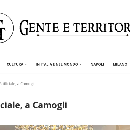
CULTURA
IN ITALIA E NEL MONDO
NAPOLI
MILANO
rtificiale, a Camogli
iciale, a Camogli