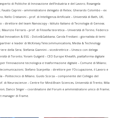
esperto di Politiche di Innovazione dell’Industria e del Lavoro;
Rosangela
e;
Fausto Caprini – amministratore delegato di Retex;
Gherardo Colombo – ex
ano;
Nello Cristianini – prof. di Intelligenza Artificiale – Università di Bath, UK;
o – direttore del team Nanoscopy – Istituto Italiano di Tecnologia di Genova;
a;
Maurizio Ferraris – prof. di Filosofia teoretica – Università di Torino;
Federico
obal Innovation & ESG – Dolce&Gabbana;
Carola Frediani – giornalista di temi
or partner e leader di McKinsey Telecommunications, Media & Technology
riere della Sera;
Stefania Giannini – vicedirettrice – Unesco con delega
ersità di Toronto;
Yoram Gutgeld – CEO Europe Khealth, piattaforma digitale
 per l’innovazione tecnologica e trasformazione digitale – Comune di Milano;
elecomunicazioni;
Stefano Scarpetta – direttore per l’Occupazione, il Lavoro e
fia – Politecnico di Milano;
Guido Scorza – componente del Collegio del
rof. di Neuroscienze – Centre for Mind-Brain Sciences, Università di Trento;
Mila
sion;
Danco Singer – coordinatore del Forum e amministratore unico di Frame;
ct manager di Frame.