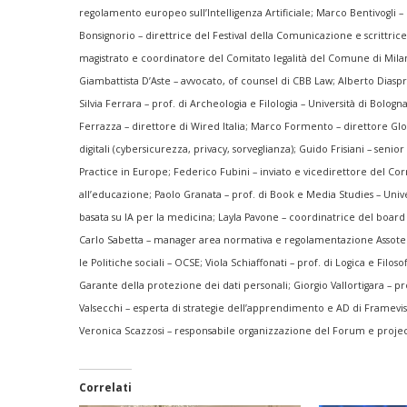
regolamento europeo sull’Intelligenza Artificiale;
Marco Bentivogli – 
Bonsignorio – direttrice del Festival della Comunicazione e scrittric
magistrato e coordinatore del Comitato legalità del Comune di Mil
Giambattista D’Aste – avvocato, of counsel di CBB Law;
Alberto Diaspr
Silvia Ferrara – prof. di Archeologia e Filologia – Università di Bologn
Ferrazza – direttore di Wired Italia;
Marco Formento – direttore Gl
digitali (cybersicurezza, privacy, sorveglianza);
Guido Frisiani – seni
Practice in Europe;
Federico Fubini – inviato e vicedirettore del Cor
all’educazione;
Paolo Granata – prof. di Book e Media Studies – Univ
basata su IA per la medicina;
Layla Pavone – coordinatrice del board
Carlo Sabetta – manager area normativa e regolamentazione Assot
le Politiche sociali – OCSE;
Viola Schiaffonati – prof. di Logica e Filoso
Garante della protezione dei dati personali;
Giorgio Vallortigara – p
Valsecchi – esperta di strategie dell’apprendimento e AD di Framevi
Veronica Scazzosi – responsabile organizzazione del Forum e proje
Correlati