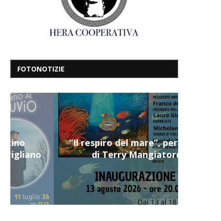
FOTONOTIZIE
“Il respiro del mare”, personale
di Terry Mangiatordi