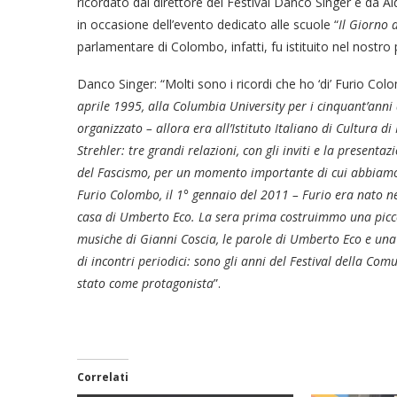
ricordato dal direttore del Festival Danco Singer e da A
in occasione dell’evento dedicato alle scuole “
Il Giorno 
parlamentare di Colombo, infatti, fu istituito nel nostro
Danco Singer: “Molti sono i ricordi che ho ‘di’ Furio Co
aprile 1995, alla Columbia University per i cinquant’ann
organizzato – allora era all’Istituto Italiano di Cultura d
Strehler: tre grandi relazioni, con gli inviti e la present
del Fascismo, per un momento importante di cui abbiamo p
Furio Colombo, il 1° gennaio del 2011 – Furio era nato n
casa di Umberto Eco. La sera prima costruimmo una picco
musiche di Gianni Coscia, le parole di Umberto Eco e una s
di incontri periodici: sono gli anni del Festival della Co
stato come protagonista
”.
Correlati