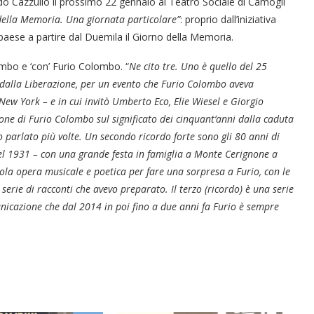
ldo Cazzullo il prossimo 22 gennaio al Teatro Sociale di Camogli
della Memoria. Una giornata particolare
”
: proprio dall’iniziativa
 paese a partire dal Duemila il Giorno della Memoria.
lombo e ‘con’ Furio Colombo. “
Ne cito tre. Uno è quello del 25
i dalla Liberazione, per un evento che Furio Colombo aveva
i New York – e in cui invitò Umberto Eco, Elie Wiesel e Giorgio
azione di Furio Colombo sul significato dei cinquant’anni dalla caduta
arlato più volte. Un secondo ricordo forte sono gli 80 anni di
el 1931 – con una grande festa in famiglia a Monte Cerignone a
la opera musicale e poetica per fare una sorpresa a Furio, con le
erie di racconti che avevo preparato. Il terzo (ricordo) è una serie
municazione che dal 2014 in poi fino a due anni fa Furio è sempre