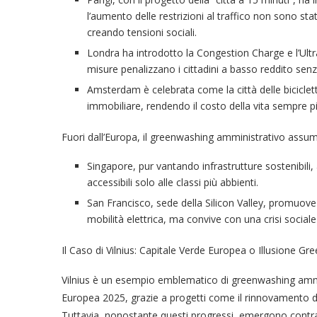
l’aumento delle restrizioni al traffico non sono s
creando tensioni sociali.
Londra ha introdotto la Congestion Charge e l’Ultr
misure penalizzano i cittadini a basso reddito senza 
Amsterdam è celebrata come la città delle biciclett
immobiliare, rendendo il costo della vita sempre pi
Fuori dall’Europa, il greenwashing amministrativo assu
Singapore, pur vantando infrastrutture sostenibili, 
accessibili solo alle classi più abbienti.
San Francisco, sede della Silicon Valley, promuove 
mobilità elettrica, ma convive con una crisi sociale
Il Caso di Vilnius: Capitale Verde Europea o Illusione Gr
Vilnius è un esempio emblematico di greenwashing amminis
Europea 2025, grazie a progetti come il rinnovamento dell
Tuttavia, nonostante questi progressi, emergono contradd