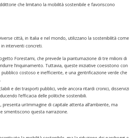
ddittorie che limitano la mobilità sostenibile e favoriscono
erse città, in Italia e nel mondo, utilizzano la sostenibilità come
in interventi concreti.
getto Forestami, che prevede la piantumazione di tre milioni di
r ridurre l’inquinamento. Tuttavia, queste iniziative coesistono con
to pubblico costoso e inefficiente, e una gentrificazione verde che
.
bili e dei trasporti pubblici, vede ancora ritardi cronici, disservizi
ucendo l’efficacia delle politiche sostenibili.
i, presenta un’immagine di capitale attenta all’ambiente, ma
iente smentiscono questa narrazione.
 incentivato la mobilità sostenibile, ma la riduzione dei parcheggi e