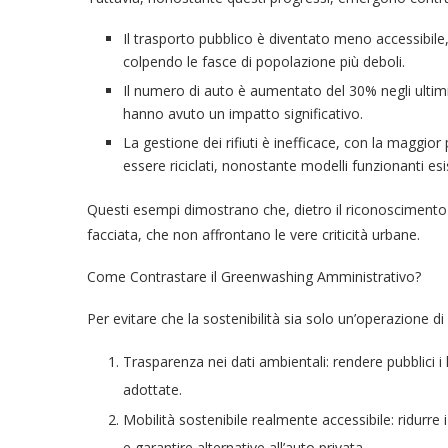
Il trasporto pubblico è diventato meno accessibile,
colpendo le fasce di popolazione più deboli.
Il numero di auto è aumentato del 30% negli ultimi 
hanno avuto un impatto significativo.
La gestione dei rifiuti è inefficace, con la maggior 
essere riciclati, nonostante modelli funzionanti esi
Questi esempi dimostrano che, dietro il riconoscimento u
facciata, che non affrontano le vere criticità urbane.
Come Contrastare il Greenwashing Amministrativo?
Per evitare che la sostenibilità sia solo un’operazione d
Trasparenza nei dati ambientali: rendere pubblici i li
adottate.
Mobilità sostenibile realmente accessibile: ridurre i
e garantire alternative all’auto privata.