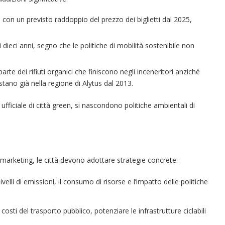
“Un’Ape tra le pagine”, prestito
“Il respiro del mare”, personale
Una barca entra nel Fiordo di
Nuova tanker in acciaio inox
“La Grazia” di Sorrentino
“La Grazia” di Sorrentino
presentato da Milvia Marigliano
presentato da Milvia Marigliano
di Terry Mangiatordi
digitale gratuito e...
Crapolla violando...
per la Navalmed
 con un previsto raddoppio del prezzo dei biglietti dal 2025,
dieci anni, segno che le politiche di mobilità sostenibile non
parte dei rifiuti organici che finiscono negli inceneritori anziché
stano già nella regione di Alytus dal 2013.
fficiale di città green, si nascondono politiche ambientali di
i marketing, le città devono adottare strategie concrete:
velli di emissioni, il consumo di risorse e l’impatto delle politiche
 costi del trasporto pubblico, potenziare le infrastrutture ciclabili