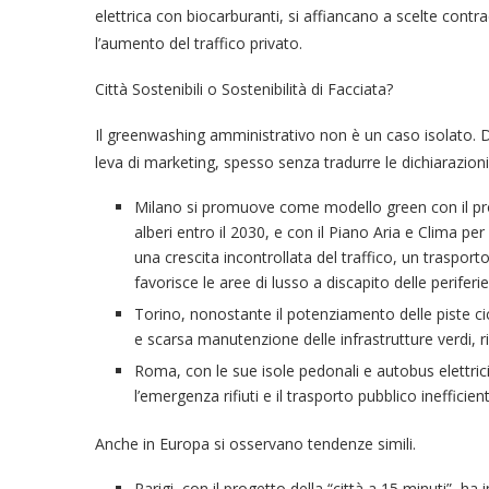
elettrica con biocarburanti, si affiancano a scelte contra
l’aumento del traffico privato.
Città Sostenibili o Sostenibilità di Facciata?
Il greenwashing amministrativo non è un caso isolato. Div
leva di marketing, spesso senza tradurre le dichiarazioni 
Milano si promuove come modello green con il pro
alberi entro il 2030, e con il Piano Aria e Clima pe
una crescita incontrollata del traffico, un traspor
favorisce le aree di lusso a discapito delle periferie
Torino, nonostante il potenziamento delle piste cicla
e scarsa manutenzione delle infrastrutture verdi, rid
Roma, con le sue isole pedonali e autobus elettric
l’emergenza rifiuti e il trasporto pubblico ineffic
Anche in Europa si osservano tendenze simili.
Parigi, con il progetto della “città a 15 minuti”, ha