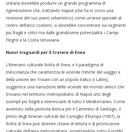
unitaria dovrebbe produrre un grande programma di
rigenerazione che, trattando Napoli (che ha in corso una
revisione del suo piano urbanistico) come un’area speciale al
centro dell’arco costiero, si dovrebbe concentrare sui segmenti
più fragili e critici ma dalle grandissime potenzialità: i Campi
Flegrei e la Costa Vesuviana.
Nuovi traguardi per il Cratere di Enea
L’itinerario culturale Rotta di Enea, e il paradigma di
mescolanza che caratterizza le vicende mitiche del viaggio e
della unione dei Troiani con un popolo italico (i Latini),
suggerisce una narrazione delle vicende del mondo antico che
trovano nel territorio metropolitano di Napoli uno degli
esempli più fulgidi e interessanti di tutto il Mediterraneo. Come
avvenuto nella penisola iberica per il Cammino di Santiago, il
primo degli itinerari culturali del Consiglio d’Europa (1987), la
Rotta di Enea può divenire chiave di lettura e di promozione
culturale dell’area metropolitana, proiettandola sotto il profilo