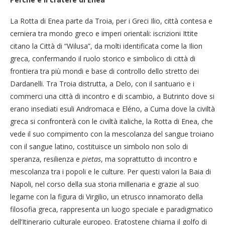
La Rotta di Enea parte da Troia, per i Greci Ilio, città contesa e
cerniera tra mondo greco e imperi orientali: iscrizioni Ittite
citano la Città di “Wilusa”, da molti identificata come la Ilion
greca, confermando il ruolo storico e simbolico di città di
frontiera tra più mondi e base di controllo dello stretto dei
Dardanelli. Tra Troia distrutta, a Delo, con il santuario e i
commerci una città di incontro e di scambio, a Butrinto dove si
erano insediati esuli Andromaca e Eléno, a Cuma dove la civiltà
greca si confronterà con le civiltà italiche, la Rotta di Enea, che
vede il suo compimento con la mescolanza del sangue troiano
con il sangue latino, costituisce un simbolo non solo di
speranza, resilienza e
pietas
, ma soprattutto di incontro e
mescolanza tra i popoli e le culture. Per questi valori la Baia di
Napoli, nel corso della sua storia millenaria e grazie al suo
legame con la figura di Virgilio, un etrusco innamorato della
filosofia greca, rappresenta un luogo speciale e paradigmatico
dell’Itinerario culturale europeo. Eratostene chiama il golfo di