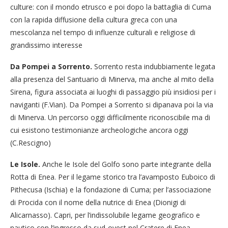
culture: con il mondo etrusco e poi dopo la battaglia di Cuma
con la rapida diffusione della cultura greca con una
mescolanza nel tempo di influenze culturali e religiose di
grandissimo interesse
Da Pompei a Sorrento.
Sorrento resta indubbiamente legata
alla presenza del Santuario di Minerva, ma anche al mito della
Sirena, figura associata ai luoghi di passaggio più insidiosi per i
naviganti (F.Vian). Da Pompei a Sorrento si dipanava poi la via
di Minerva. Un percorso oggi difficilmente riconoscibile ma di
cui esistono testimonianze archeologiche ancora oggi
(C.Rescigno)
Le Isole.
Anche le Isole del Golfo sono parte integrante della
Rotta di Enea. Per il legame storico tra l’avamposto Euboico di
Pithecusa (Ischia) e la fondazione di Cuma; per l’associazione
di Procida con il nome della nutrice di Enea (Dionigi di
Alicarnasso). Capri, per l’indissolubile legame geografico e
nautico con l’ingresso da sud-ovest nel Cratere di Enea.