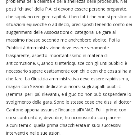
problema della celerità e della snellezza delle procedure. Nei
posti “chiave” della P.A. ci devono essere persone preparate,
che sappiano redigere capitolati ben fatti che non si prestino a
situazioni equivoche o ad illeciti, predisposti tenendo conto dei
suggerimenti delle Associazioni di categoria. Le gare al
massimo ribasso secondo me andrebbero abolite. Poi la
Pubblicità Amministrazione deve essere veramente
trasparente, aspetto importantissimo in materia di
anticorruzione. Quando si interloquisce con gli Enti pubblici è
necessario sapere esattamente con chi e con che cosa si ha a
che fare. La Giustizia amministrativa deve essere rapidissima,
magari con Sezioni dedicate ai ricorsi sugli appalti pubblici
(semmai per i più rilevanti), e il giudizio non può sospendere lo
svolgimento della gara. Sono le stesse cose che dissi al dottor
Cantone appena assunse l’incarico all’ANAC. Fui il primo con
cui si confrontò e, devo dire, ho riconosciuto con piacere
alcuni temi di quella prima chiacchierata in suoi successivi
interventi e nelle sue azioni.