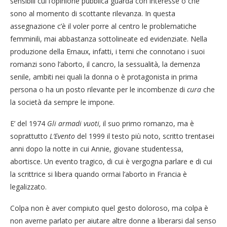
sensibili cui l’opinione pubblica guarda con interesse o che
sono al momento di scottante rilevanza. In questa
assegnazione c’è il voler porre al centro le problematiche
femminili, mai abbastanza sottolineate ed evidenziate. Nella
produzione della Ernaux, infatti, i temi che connotano i suoi
romanzi sono l’aborto, il cancro, la sessualità, la demenza
senile, ambiti nei quali la donna o è protagonista in prima
persona o ha un posto rilevante per le incombenze di
cura
che
la società da sempre le impone.
E’ del 1974
Gli armadi vuoti,
il suo primo romanzo, ma è
soprattutto
L’Evento
del 1999 il testo più noto, scritto trentasei
anni dopo la notte in cui Annie, giovane studentessa,
abortisce. Un evento tragico, di cui è vergogna parlare e di cui
la scrittrice si libera quando ormai l’aborto in Francia è
legalizzato.
Colpa non è aver compiuto quel gesto doloroso, ma colpa è
non averne parlato per aiutare altre donne a liberarsi dal senso