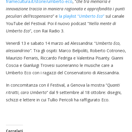
framecultura.it/storie/umberto-eco
, “
che tra memoria e
innovazione traccia in maniera ragionata e approfondita i punti
peculiari dell’ecopensiero
” e
la playlist “
Umberto Eco
”
sul canale
YouTube del Festival. Poi il nuovo podcast “
Nella mente di
Umberto Eco
”, con Rai Radio 3.
Venerdì 13 e sabato 14 marzo ad Alessandria: “
Umberto Eco,
alessandrino
”
. Tra gli ospiti: Marco Belpoliti, Roberto Cotroneo,
Maurizio Ferraris, Riccardo Fedriga e Valentina Pisanty. Gianni
Coscia e Gianluigi Trovesi suoneranno le musiche care a
Umberto Eco con i ragazzi del Conservatorio di Alessandria.
In concomitanza con il Festival, a Genova la mostra “
Quanti
ritratti, caro Umberto
” dal 9 settembre al 18 ottobre: disegni,
schizzi e lettere in cui Tullio Pericoli ha raffigurato Eco.
Correlati