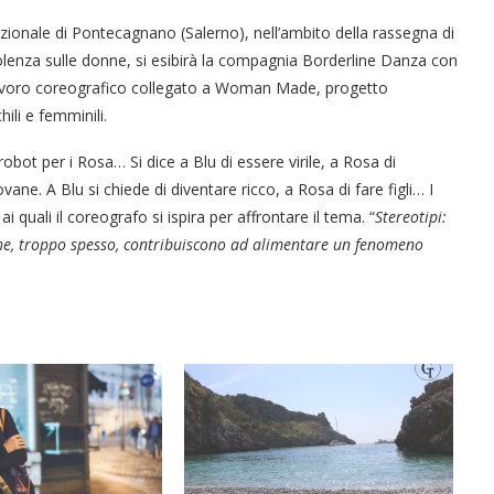
nale di Pontecagnano (Salerno), nell’ambito della rassegna di
olenza sulle donne, si esibirà la compagnia Borderline Danza con
un lavoro coreografico collegato a Woman Made, progetto
ili e femminili.
robot per i Rosa… Si dice a Blu di essere virile, a Rosa di
vane. A Blu si chiede di diventare ricco, a Rosa di fare figli… I
 quali il coreografo si ispira per affrontare il tema. “
Stereotipi:
 che, troppo spesso, contribuiscono ad alimentare un fenomeno