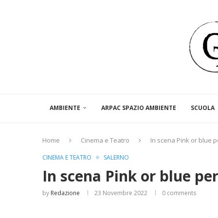
AMBIENTE
ARPAC SPAZIO AMBIENTE
SCUOLA
Home
Cinema e Teatro
In scena Pink or blue 
CINEMA E TEATRO
SALERNO
In scena Pink or blue pe
by
Redazione
23 Novembre 2022
0 comments