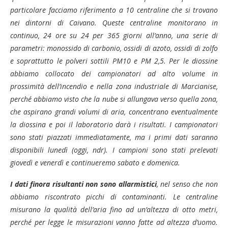
particolare facciamo riferimento a 10 centraline che si trovano
nei dintorni di Caivano. Queste centraline monitorano in
continuo, 24 ore su 24 per 365 giorni all’anno, una serie di
parametri: monossido di carbonio, ossidi di azoto, ossidi di zolfo
e soprattutto le polveri sottili PM10 e PM 2,5. Per le diossine
abbiamo collocato dei campionatori ad alto volume in
prossimità dell’incendio e nella zona industriale di Marcianise,
perché abbiamo visto che la nube si allungava verso quella zona,
che aspirano grandi volumi di aria, concentrano eventualmente
la diossina e poi il laboratorio darà i risultati. I campionatori
sono stati piazzati immediatamente, ma i primi dati saranno
disponibili lunedì (oggi, ndr). I campioni sono stati prelevati
giovedì e venerdì e continueremo sabato e domenica.
I dati finora risultanti non sono allarmistici
, nel senso che non
abbiamo riscontrato picchi di contaminanti. Le centraline
misurano la qualità dell’aria fino ad un’altezza di otto metri,
perché per legge le misurazioni vanno fatte ad altezza d’uomo.