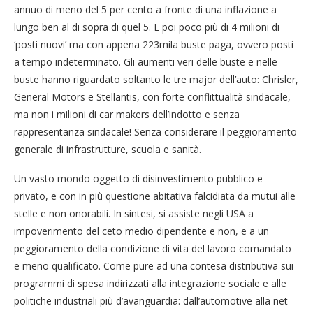
annuo di meno del 5 per cento a fronte di una inflazione a
lungo ben al di sopra di quel 5. E poi poco più di 4 milioni di
‘posti nuovi’ ma con appena 223mila buste paga, ovvero posti
a tempo indeterminato. Gli aumenti veri delle buste e nelle
buste hanno riguardato soltanto le tre major dell’auto: Chrisler,
General Motors e Stellantis, con forte conflittualità sindacale,
ma non i milioni di car makers dell’indotto e senza
rappresentanza sindacale! Senza considerare il peggioramento
generale di infrastrutture, scuola e sanità.
Un vasto mondo oggetto di disinvestimento pubblico e
privato, e con in più questione abitativa falcidiata da mutui alle
stelle e non onorabili. In sintesi, si assiste negli USA a
impoverimento del ceto medio dipendente e non, e a un
peggioramento della condizione di vita del lavoro comandato
e meno qualificato. Come pure ad una contesa distributiva sui
programmi di spesa indirizzati alla integrazione sociale e alle
politiche industriali più d’avanguardia: dall’automotive alla net