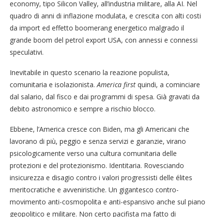
economy, tipo Silicon Valley, all’industria militare, alla AI. Nel
quadro di anni di inflazione modulata, e crescita con alti costi
da import ed effetto boomerang energetico malgrado il
grande boom del petrol export USA, con annessi e connessi
speculativi.
Inevitabile in questo scenario la reazione populista,
comunitaria e isolazionista.
America first
quindi, a cominciare
dal salario, dal fisco e dai programmi di spesa. Già gravati da
debito astronomico e sempre a rischio blocco.
Ebbene, l’America cresce con Biden, ma gli Americani che
lavorano di più, peggio e senza servizi e garanzie, virano
psicologicamente verso una cultura comunitaria delle
protezioni e del protezionismo. Identitaria. Rovesciando
insicurezza e disagio contro i valori progressisti delle élites
meritocratiche e avveniristiche. Un gigantesco contro-
movimento anti-cosmopolita e anti-espansivo anche sul piano
geopolitico e militare. Non certo pacifista ma fatto di