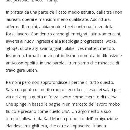
In pratica da una parte c’è il ceto medio istruito, dall’altra i non
laureati, operai e mansioni meno qualificate. Addirittura,
afferma Rampini, abbiamo due terzi contro un terzo della
forza lavoro. Con dentro anche gli immigrati latino-americani,
avversi ai nuovi ingressi e alla ideologia progressista: woke,
lgtbq+, quote agli svantaggiati, blake lives matter, me too.
Insomma, torna il nuovo patriottismo comunitario difensivo e
anti-cosmopolita, in una parola il trumpismo che minaccia di
travolgere Biden.
Rampini però non approfondisce il perché di tutto questo.
Salvo un punto di merito molto serio: la discesa dei salari per
via dell’ampia quota di forza lavoro come esercito di riserva.
Che spinge in basso le paghe in un mercato del lavoro molto
fluido e precario come quello USA. Un argomento a suo
tempo sollevato da Karl Marx a proposito dell’immigrazione
irlandese in Inghilterra, che oltre a impoverire l’Irlanda