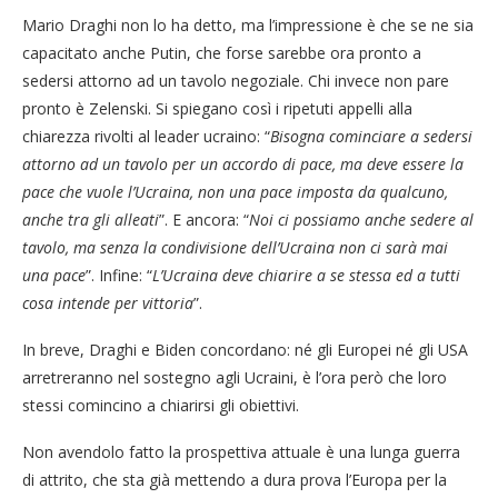
Mario Draghi non lo ha detto, ma l’impressione è che se ne sia
capacitato anche Putin, che forse sarebbe ora pronto a
sedersi attorno ad un tavolo negoziale. Chi invece non pare
pronto è Zelenski. Si spiegano così i ripetuti appelli alla
chiarezza rivolti al leader ucraino: “
Bisogna cominciare a sedersi
attorno ad un tavolo per un accordo di pace, ma deve essere la
pace che vuole l’Ucraina, non una pace imposta da qualcuno,
anche tra gli alleati
”. E ancora: “
Noi ci possiamo anche sedere al
tavolo, ma senza la condivisione dell’Ucraina non ci sarà mai
una pace
”. Infine: “
L’Ucraina deve chiarire a se stessa ed a tutti
cosa intende per vittoria
”.
In breve, Draghi e Biden concordano: né gli Europei né gli USA
arretreranno nel sostegno agli Ucraini, è l’ora però che loro
stessi comincino a chiarirsi gli obiettivi.
Non avendolo fatto la prospettiva attuale è una lunga guerra
di attrito, che sta già mettendo a dura prova l’Europa per la