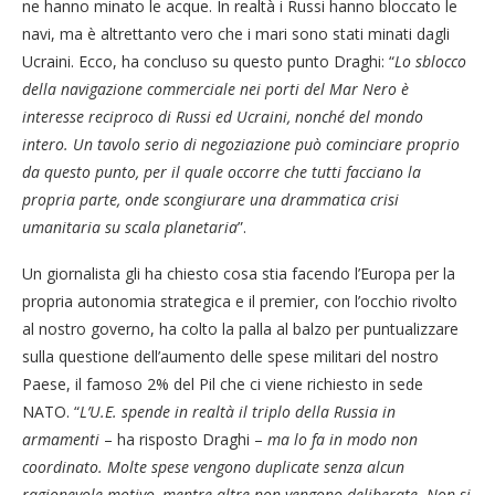
ne hanno minato le acque. In realtà i Russi hanno bloccato le
navi, ma è altrettanto vero che i mari sono stati minati dagli
Ucraini. Ecco, ha concluso su questo punto Draghi: “
Lo sblocco
della navigazione commerciale nei porti del Mar Nero è
interesse reciproco di Russi ed Ucraini, nonché del mondo
intero. Un tavolo serio di negoziazione può cominciare proprio
da questo punto, per il quale occorre che tutti facciano la
propria parte, onde scongiurare una drammatica crisi
umanitaria su scala planetaria
”.
Un giornalista gli ha chiesto cosa stia facendo l’Europa per la
propria autonomia strategica e il premier, con l’occhio rivolto
al nostro governo, ha colto la palla al balzo per puntualizzare
sulla questione dell’aumento delle spese militari del nostro
Paese, il famoso 2% del Pil che ci viene richiesto in sede
NATO. “
L’U.E. spende in realtà il triplo della Russia in
armamenti
– ha risposto Draghi –
ma lo fa in modo non
coordinato. Molte spese vengono duplicate senza alcun
ragionevole motivo, mentre altre non vengono deliberate. Non si