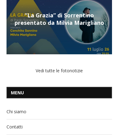
“Il respiro del mare”, personale
di Terry Mangiatordi
Vedi tutte le fotonotizie
MENU
Chi siamo
Contatti