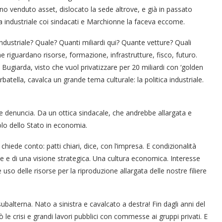
nno venduto asset, dislocato la sede altrove, e già in passato
 industriale coi sindacati e Marchionne la faceva eccome.
ndustriale? Quale? Quanti miliardi qui? Quante vetture? Quali
 riguardano risorse, formazione, infrastrutture, fisco, futuro.
giarda, visto che vuol privatizzare per 20 miliardi con ‘golden
arbatella, cavalca un grande tema culturale: la politica industriale.
le denuncia. Da un ottica sindacale, che andrebbe allargata e
lo dello Stato in economia.
chiede conto: patti chiari, dice, con l’impresa. E condizionalità
ne e di una visione strategica. Una cultura economica. Interesse
so delle risorse per la riproduzione allargata delle nostre filiere
ubalterna. Nato a sinistra e cavalcato a destra! Fin dagli anni del
llò le crisi e grandi lavori pubblici con commesse ai gruppi privati. E