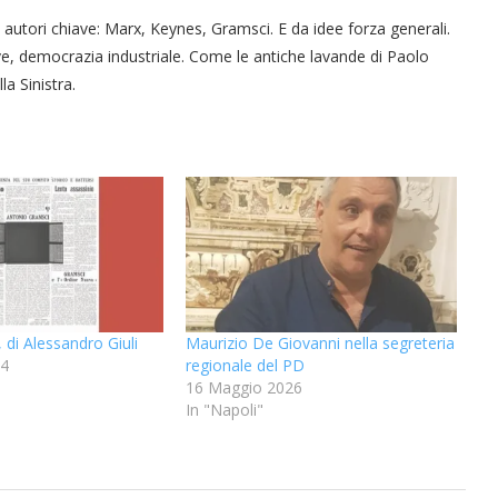
utori chiave: Marx, Keynes, Gramsci. E da idee forza generali.
“Un’Ape tra le pagine”, prestito
“Il respiro del mare”, personale
Una barca entra nel Fiordo di
Nuova tanker in acciaio inox
“La Grazia” di Sorrentino
“La Grazia” di Sorrentino
, democrazia industriale. Come le antiche lavande di Paolo
presentato da Milvia Marigliano
presentato da Milvia Marigliano
di Terry Mangiatordi
digitale gratuito e...
Crapolla violando...
per la Navalmed
a Sinistra.
 di Alessandro Giuli
Maurizio De Giovanni nella segreteria
24
regionale del PD
"
16 Maggio 2026
In "Napoli"