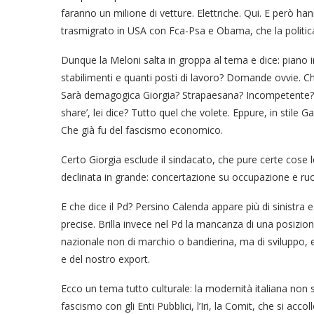
faranno un milione di vetture. Elettriche. Qui. E però ha
trasmigrato in USA con Fca-Psa e Obama, che la politica
Dunque la Meloni salta in groppa al tema e dice: piano i
stabilimenti e quanti posti di lavoro? Domande ovvie. Che
Sarà demagogica Giorgia? Strapaesana? Incompetente? Bu
share’, lei dice? Tutto quel che volete. Eppure, in stile G
Che già fu del fascismo economico.
Certo Giorgia esclude il sindacato, che pure certe cose 
declinata in grande: concertazione su occupazione e ruo
E che dice il Pd? Persino Calenda appare più di sinistra e 
precise. Brilla invece nel Pd la mancanza di una posizio
nazionale non di marchio o bandierina, ma di sviluppo, e u
e del nostro export.
Ecco un tema tutto culturale: la modernità italiana non s
fascismo con gli Enti Pubblici, l’Iri, la Comit, che si acco