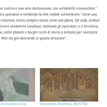
 costruire una vera destinazione, con un’identità riconoscibile
.”
 operatori e rendendo la rete visibile sul territorio. “
Serve una
i relazione, anche semplici azioni come vetrofanie, QR code, simboli
struire un’identità condivisa
,
mettendo gli operatori, e il territorio,
i, salite sfidanti e borghi ricchi di storia e bellezza
per realizzare
La Rete sta già lavorando in questa direzione
”.
i in mostra in Val
Monastero Bormida, MOSTRA