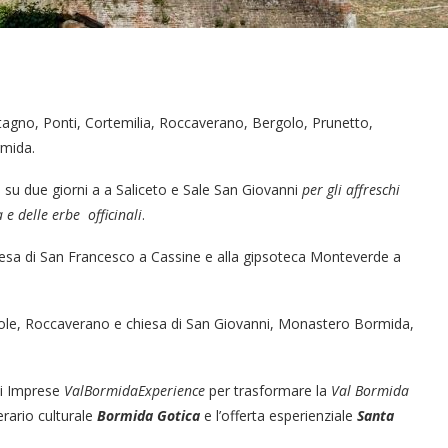
stagno, Ponti, Cortemilia, Roccaverano, Bergolo, Prunetto,
rmida.
A) su due giorni a a Saliceto e Sale San Giovanni
per gli affreschi
a e delle erbe officinali
.
chiesa di San Francesco a Cassine e alla gipsoteca Monteverde a
 Serole, Roccaverano e chiesa di San Giovanni, Monastero Bormida,
di Imprese
ValBormidaExperience
per trasformare la
Val Bormida
nerario culturale
Bormida Gotica
e l’offerta esperienziale
Santa