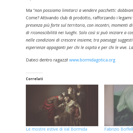
Ma “
non possiamo limitarci a vendere pacchetti: dobbiamo
Come? Attivando club di prodotto, rafforzando i legami tra
presenza più forte sul territorio, con incontri, momenti d
di riconoscibilità nei luoghi. Solo così
si può
iniziare a co
nelle condizioni di crescere insieme
,
tra paesaggi suggestiv
esperienz
e appaganti per chi le ospita e per chi le vive. 
Dateci dentro ragazzi!
www.bormidagotica.org
Correlati
Le mostre estive di Val Bormida
Fabrizio Boffell