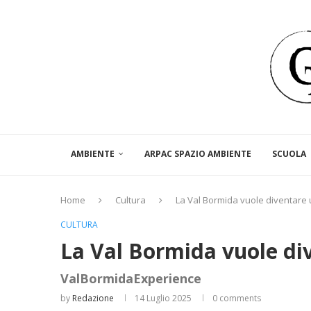
AMBIENTE
ARPAC SPAZIO AMBIENTE
SCUOLA
Home
Cultura
La Val Bormida vuole diventare 
CULTURA
La Val Bormida vuole div
ValBormidaExperience
by
Redazione
14 Luglio 2025
0 comments