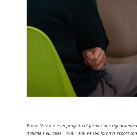
Prime Minister è
un progetto di formazione riguardante a
italiane e europee
. Think Tank Period
fornisce report con