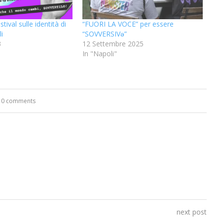
tival sulle identità di
“FUORI LA VOCE” per essere
i
“SOVVERSIVǝ”
3
12 Settembre 2025
In "Napoli"
0 comments
next post