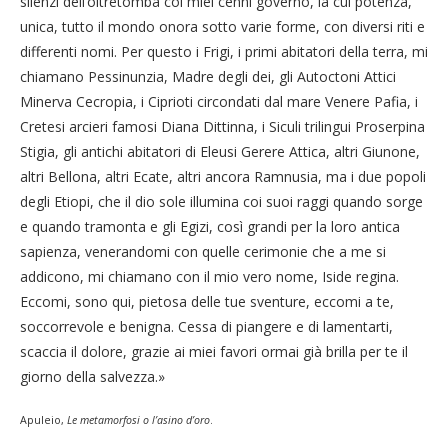
silenzi dell’oltretomba coi miei cenni governo, la cui potenza,
unica, tutto il mondo onora sotto varie forme, con diversi riti e
differenti nomi. Per questo i Frigi, i primi abitatori della terra, mi
chiamano Pessinunzia, Madre degli dei, gli Autoctoni Attici
Minerva Cecropia, i Ciprioti circondati dal mare Venere Pafia, i
Cretesi arcieri famosi Diana Dittinna, i Siculi trilingui Proserpina
Stigia, gli antichi abitatori di Eleusi Gerere Attica, altri Giunone,
altri Bellona, altri Ecate, altri ancora Ramnusia, ma i due popoli
degli Etiopi, che il dio sole illumina coi suoi raggi quando sorge
e quando tramonta e gli Egizi, così grandi per la loro antica
sapienza, venerandomi con quelle cerimonie che a me si
addicono, mi chiamano con il mio vero nome, Iside regina.
Eccomi, sono qui, pietosa delle tue sventure, eccomi a te,
soccorrevole e benigna. Cessa di piangere e di lamentarti,
scaccia il dolore, grazie ai miei favori ormai già brilla per te il
giorno della salvezza.»
Apuleio,
Le metamorfosi o l’asino d’oro
.