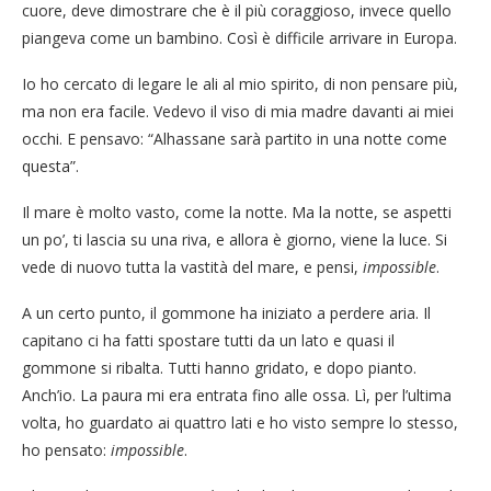
cuore, deve dimostrare che è il più coraggioso, invece quello
piangeva come un bambino. Così è difficile arrivare in Europa.
Io ho cercato di legare le ali al mio spirito, di non pensare più,
ma non era facile. Vedevo il viso di mia madre davanti ai miei
occhi. E pensavo: “Alhassane sarà partito in una notte come
questa”.
Il mare è molto vasto, come la notte. Ma la notte, se aspetti
un po’, ti lascia su una riva, e allora è giorno, viene la luce. Si
vede di nuovo tutta la vastità del mare, e pensi,
impossible
.
A un certo punto, il gommone ha iniziato a perdere aria. Il
capitano ci ha fatti spostare tutti da un lato e quasi il
gommone si ribalta. Tutti hanno gridato, e dopo pianto.
Anch’io. La paura mi era entrata fino alle ossa. Lì, per l’ultima
volta, ho guardato ai quattro lati e ho visto sempre lo stesso,
ho pensato:
impossible
.