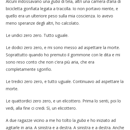
Alcuni indossavano una
guba
di tela, altri una camera d’aria di
bicicletta gonfiata legata a tracolla. Io non portavo niente, e
quello era un ulteriore peso sulla mia coscienza. Io avevo
meno speranze degli altri, ho calcolato.
Le undici zero zero. Tutto uguale.
Le dodici zero zero, e mi sono messo ad aspettare la morte.
Soprattutto quando ho premuto il gommone con le dita e mi
sono reso conto che non c’era più aria, che era
completamente sgonfio.
Le tredici zero zero, e tutto uguale. Continuavo ad aspettare la
morte.
Le quattordici zero zero, e un elicottero. Prima lo senti, poi lo
vedi, alla fine ci credi. Sì, un elicottero.
A due ragazze vicino a me ho tolto la
guba
e ho iniziato ad
agitarle in aria. A sinistra e a destra. A sinistra e a destra. Anche