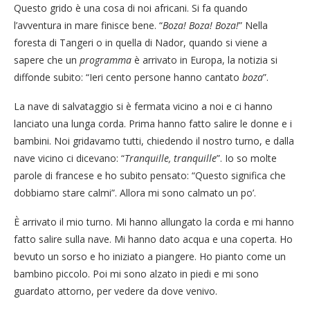
Questo grido è una cosa di noi africani. Si fa quando
l’avventura in mare finisce bene. “
Boza! Boza! Boza!
” Nella
foresta di Tangeri o in quella di Nador, quando si viene a
sapere che un
programma
è arrivato in Europa, la notizia si
diffonde subito: “Ieri cento persone hanno cantato
boza
”.
La nave di salvataggio si è fermata vicino a noi e ci hanno
lanciato una lunga corda. Prima hanno fatto salire le donne e i
bambini. Noi gridavamo tutti, chiedendo il nostro turno, e dalla
nave vicino ci dicevano: “
Tranquille,
tranquille
”. Io so molte
parole di francese e ho subito pensato: “Questo significa che
dobbiamo stare calmi”. Allora mi sono calmato un po’.
È arrivato il mio turno. Mi hanno allungato la corda e mi hanno
fatto salire sulla nave. Mi hanno dato acqua e una coperta. Ho
bevuto un sorso e ho iniziato a piangere. Ho pianto come un
bambino piccolo. Poi mi sono alzato in piedi e mi sono
guardato attorno, per vedere da dove venivo.