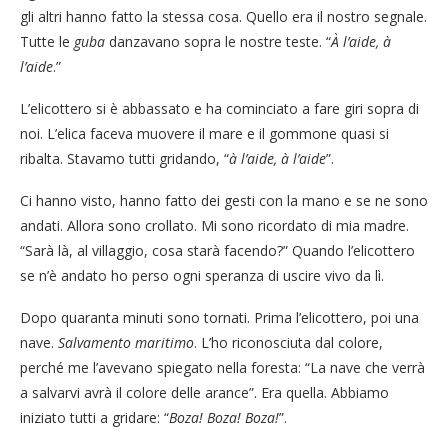
gli altri hanno fatto la stessa cosa. Quello era il nostro segnale.
Tutte le
guba
danzavano sopra le nostre teste. “
À l’aide, à
l’aide
.”
L’elicottero si è abbassato e ha cominciato a fare giri sopra di
noi. L’elica faceva muovere il mare e il gommone quasi si
ribalta. Stavamo tutti gridando, “
à l’aide, à l’aide
”.
Ci hanno visto, hanno fatto dei gesti con la mano e se ne sono
andati. Allora sono crollato. Mi sono ricordato di mia madre.
“Sarà là, al villaggio, cosa starà facendo?” Quando l’elicottero
se n’è andato ho perso ogni speranza di uscire vivo da lì.
Dopo quaranta minuti sono tornati. Prima l’elicottero, poi una
nave.
Salvamento maritimo
. L’ho riconosciuta dal colore,
perché me l’avevano spiegato nella foresta: “La nave che verrà
a salvarvi avrà il colore delle arance”. Era quella. Abbiamo
iniziato tutti a gridare: “
Boza! Boza! Boza!
”.