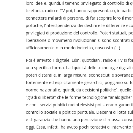
loro idee e, quindi, il terreno privilegiato di controllo d
telefonia, radio e TV poi, hanno rappresentato, in partic
connettere miliardi di persone, di far scoprire loro il m
politiche, l’interdipendenza dei destini e le differenze 
privilegiati di produzione del controllo. Poteri statuali,
liberazione o movimenti rivoluzionari si sono scontrati s
ufficiosamente o in modo indiretto, nascosto (…).
Poi è arrivato il digitale. Libri, quotidiani, radio e TV
una specifica forma. La liquidità delle tecnologie digita
poteri distanti e, in larga misura, sconosciuti e sovranaz
fortemente ed esplicitamente gerarchici, poggiano su form
norme nazionali e, quindi, da decisioni politiche), quelle
“gradi di libertà” che le forme tecnologiche “analogiche”
e con i servizi pubblici radiotelevisivi poi – erano garanti
controllo sociale e politico puntuale. Decenni di lotta s
e di garanzia che hanno una percezione di massa consolid
oggi. Essa, infatti, ha avuto pochi tentativi di intervent