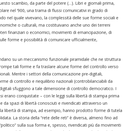
i questo scambio, da parte del potere (…). Libri e giornali prima,
olare nel ‘900, una trama di flussi comunicativi in grado di
ondo nel quale vivevano, la complessità delle sue forme sociali e
economiche o culturali, ma costituivano anche uno dei terreni
 poteri finanziari o economici, movimenti di emancipazione, di
ulle forme e possibilità di comunicare ufficialmente,
 si fondano su un meccanismo funzionale piramidale che ne struttura
li rompe tali forme e fa traslare alcune forme del controllo verso
ionali. Mentre i settori della comunicazione pre-digitali,
e di controllo e riequilibrio nazionali (controbilanciabili da
 digitali sfuggono a tale dimensione di controllo democratico. I
 si erano conquistate – con le leggi sulla libertà di stampa prima
te da spazi di libertà conosciuti e rivendicati attraverso un
ulla libertà di stampa, ad esempio, hanno prodotto forme di tutela
ata. La storia della “rete delle reti” è diversa, almeno fino ad
o “politico” sulla sua forma e, spesso, rivendicati più da movimenti