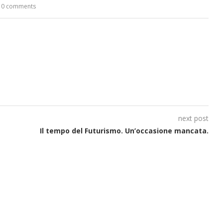
presentato da Milvia Marigliano
digitale gratuito e...
Crapolla violando...
per la Navalmed
porto nello...
porto nello...
0 comments
next post
Il tempo del Futurismo. Un’occasione mancata.