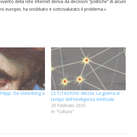
vento della rete Internet deriva da decisioni “politiche” di alcuni
aesi europei, ha snobbato e sottovalutato il problema.»
Filippi. Da Gutenberg a
LE CITAZIONI: Mezza. La guerra al
tempo dell’Intelligenza Artificiale
20 Febbraio 2025
In "Cultura"
“Un’Ape tra le pagine”, prestito
Licata celebra il ruolo del suo
Licata celebra il ruolo del suo
Una barca entra nel Fiordo di
Nuova tanker in acciaio inox
“La Grazia” di Sorrentino