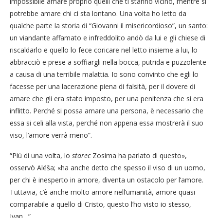
impossibile amare proprio quelli che ti stanno vicino, mentre si
potrebbe amare chi ci sta lontano. Una volta ho letto da
qualche parte la storia di “Giovanni il misericordioso”, un santo:
un viandante affamato e infreddolito andò da lui e gli chiese di
riscaldarlo e quello lo fece coricare nel letto insieme a lui, lo
abbracciò e prese a soffiargli nella bocca, putrida e puzzolente
a causa di una terribile malattia. Io sono convinto che egli lo
facesse per una lacerazione piena di falsità, per il dovere di
amare che gli era stato imposto, per una penitenza che si era
inflitto. Perché si possa amare una persona, è necessario che
essa si celi alla vista, perché non appena essa mostrerà il suo
viso, l’amore verrà meno”.
“Più di una volta, lo
starec
Zosima ha parlato di questo»,
osservò Alëša; «ha anche detto che spesso il viso di un uomo,
per chi è inesperto in amore, diventa un ostacolo per l’amore.
Tuttavia, c’è anche molto amore nell’umanità, amore quasi
comparabile a quello di Cristo, questo l’ho visto io stesso,
Ivan…”