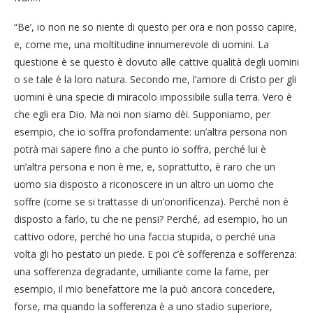
“Be’, io non ne so niente di questo per ora e non posso capire,
e, come me, una moltitudine innumerevole di uomini. La
questione è se questo è dovuto alle cattive qualità degli uomini
o se tale è la loro natura. Secondo me, l’amore di Cristo per gli
uomini è una specie di miracolo impossibile sulla terra. Vero è
che egli era Dio. Ma noi non siamo dèi. Supponiamo, per
esempio, che io soffra profondamente: un’altra persona non
potrà mai sapere fino a che punto io soffra, perché lui è
un’altra persona e non è me, e, soprattutto, è raro che un
uomo sia disposto a riconoscere in un altro un uomo che
soffre (come se si trattasse di un’onorificenza). Perché non è
disposto a farlo, tu che ne pensi? Perché, ad esempio, ho un
cattivo odore, perché ho una faccia stupida, o perché una
volta gli ho pestato un piede. E poi c’è sofferenza e sofferenza:
una sofferenza degradante, umiliante come la fame, per
esempio, il mio benefattore me la può ancora concedere,
forse, ma quando la sofferenza è a uno stadio superiore,