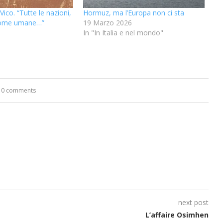
ico. “Tutte le nazioni,
Hormuz, ma l’Europa non ci sta
come umane…”
19 Marzo 2026
5
In "In Italia e nel mondo"
0 comments
“Un’Ape tra le pagine”, prestito
“Il respiro del mare”, personale
Una barca entra nel Fiordo di
Nuova tanker in acciaio inox
“La Grazia” di Sorrentino
“La Grazia” di Sorrentino
presentato da Milvia Marigliano
presentato da Milvia Marigliano
di Terry Mangiatordi
digitale gratuito e...
Crapolla violando...
per la Navalmed
next post
L’affaire Osimhen