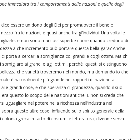
one immediata tra i comportamenti delle nazioni e quelle degli
odo dice essere un dono degli Dei per promuovere il bene e
mezzo fra le nazioni, e quasi anche fra gl’individui. Una volta le
somigliarle, e non sono mai così superbe come quando credono di
grandezza a che incremento può portare questa bella gara? Anche
ci porta a cercar la somiglianza coi grandi e cogli ottimi. Ma chi
i somigliare ai grandi e agli ottimi, perché questi si distinguono
che bellezza che varietà troveremo nel mondo, ma domando io che
 male è naturalmente più grande nei rapporti di nazione a
à alle grandi cose, e che speranza di grandezza, quando il suo
on era questo lo scopo delle nazioni antiche. E non si creda che
si uguagliare nel potere nella ricchezza nell’industria nel
ra queste altre cose, influendo sullo spirito generale della
olonia greca in fatto di costumi e letteratura, divenne serva
er l’esteriore vanno a divenire tutta una persona, e oramai non si