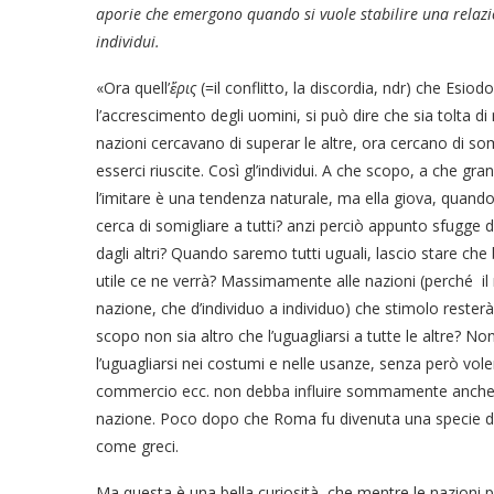
aporie che emergono quando si vuole stabilire una relazi
individui.
«Ora quell’
ἔρις
(=il conflitto, la discordia, ndr) che Esi
l’accrescimento degli uomini, si può dire che sia tolta di 
nazioni cercavano di superar le altre, ora cercano di 
esserci riuscite. Così gl’individui. A che scopo, a che 
l’imitare è una tendenza naturale, ma ella giova, quando 
cerca di somigliare a tutti? anzi perciò appunto sfugge d
dagli altri? Quando saremo tutti uguali, lascio stare 
utile ce ne verrà? Massimamente alle nazioni (perché il
nazione, che d’individuo a individuo) che stimolo rester
scopo non sia altro che l’uguagliarsi a tutte le altre? N
l’uguagliarsi nei costumi e nelle usanze, senza però voler
commercio ecc. non debba influire sommamente anche sop
nazione. Poco dopo che Roma fu divenuta una specie di c
come greci.
Ma questa è una bella curiosità, che mentre le nazioni p