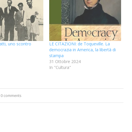
atti, uno scontro
LE CITAZIONI: de Toqueville. La
democrazia in America, la libertà di
stampa
31 Ottobre 2024
In "Cultura"
0 comments
“Un’Ape tra le pagine”, prestito
“Il respiro del mare”, personale
Una barca entra nel Fiordo di
Nuova tanker in acciaio inox
“La Grazia” di Sorrentino
“La Grazia” di Sorrentino
presentato da Milvia Marigliano
presentato da Milvia Marigliano
di Terry Mangiatordi
digitale gratuito e...
Crapolla violando...
per la Navalmed