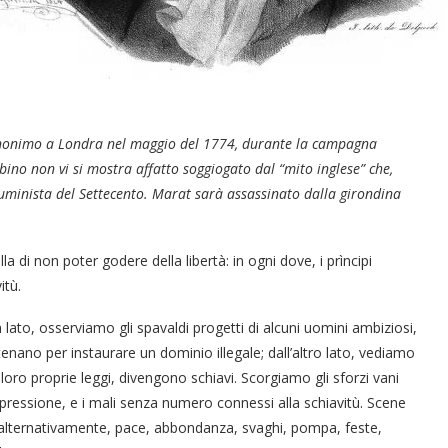
 anonimo a Londra
nel maggio del 1774, durante la campagna
bino non vi si mostra affatto soggiogato dal “mito inglese” che,
lluminista del Settecento. Marat sarà assassinato dalla girondina
a di non poter godere della libertà: in ogni dove, i prìncipi
itù.
n lato, osserviamo gli spavaldi progetti di alcuni uomini ambiziosi,
tenano per instaurare un dominio illegale; dall’altro lato, vediamo
loro proprie leggi, divengono schiavi. Scorgiamo gli sforzi vani
ppressione, e i mali senza numero connessi alla schiavitù. Scene
, alternativamente, pace, abbondanza, svaghi, pompa, feste,