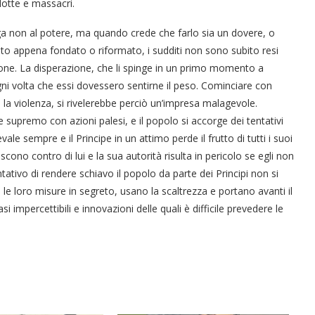
 lotte e massacri.
ga non al potere, ma quando crede che farlo sia un dovere, o
to appena fondato o riformato, i sudditi non sono subito resi
ione. La disperazione, che li spinge in un primo momento a
gni volta che essi dovessero sentirne il peso. Cominciare con
on la violenza, si rivelerebbe perciò un’impresa malagevole.
 supremo con azioni palesi, e il popolo si accorge dei tentativi
evale sempre e il Principe in un attimo perde il frutto di tutti i suoi
iscono contro di lui e la sua autorità risulta in pericolo se egli non
ativo di rendere schiavo il popolo da parte dei Principi non si
le loro misure in segreto, usano la scaltrezza e portano avanti il
 impercettibili e innovazioni delle quali è difficile prevedere le