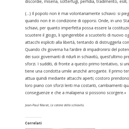
discordie, miseria, sotterfugi, perfidia, tradimento, esilî,
(…) Il popolo non è mai volontariamente schiavo: si pie
quando non è in condizione di opporsi. Onde, in uno Sta
schiavi, per quanto imperfetta possa essere la costituz
scuotere il giogo, li spingerebbe a scuoterlo di nuovo o
attacchi espliciti alla libertà, tentando di distruggerla c
Quando chi governa ha l’ardire di impadronirsi del potere
dei suoi governanti di ridurli in schiavitù, quest’ultimo pr
sforzi. I sudditi, di fronte a questo primo tentativo, si un
tiene una condotta umile anziché arrogante. Il primo tent
attua quindi mediante attacchi aperti; costoro prendono 
loro piano con sforzi lenti ma costanti, cambiamenti quasi
conseguenze e che a malapena si possono scorgere.»
Jean-Paul Marat,
Le catene della schiavitù
.
Correlati