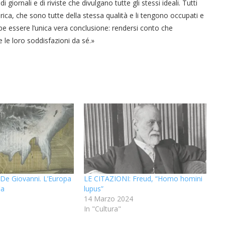
i giornali e di riviste che divulgano tutte gli stessi ideali. Tutti
ca, che sono tutte della stessa qualità e li tengono occupati e
be essere l’unica vera conclusione: rendersi conto che
 le loro soddisfazioni da sé.»
De Giovanni. L’Europa
LE CITAZIONI: Freud, “Homo homini
ia
lupus”
5
14 Marzo 2024
“Un’Ape tra le pagine”, prestito
“Il respiro del mare”, personale
Una barca entra nel Fiordo di
Nuova tanker in acciaio inox
“La Grazia” di Sorrentino
“La Grazia” di Sorrentino
In "Cultura"
presentato da Milvia Marigliano
presentato da Milvia Marigliano
di Terry Mangiatordi
digitale gratuito e...
Crapolla violando...
per la Navalmed