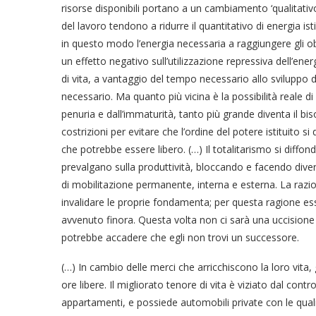
risorse disponibili portano a un cambiamento ‘qualitativ
del lavoro tendono a ridurre il quantitativo di energia is
in questo modo l’energia necessaria a raggiungere gli obie
un effetto negativo sull’utilizzazione repressiva dell’en
di vita, a vantaggio del tempo necessario allo sviluppo di
necessario. Ma quanto più vicina è la possibilità reale di 
penuria e dall’immaturità, tanto più grande diventa il 
costrizioni per evitare che l’ordine del potere istituito s
che potrebbe essere libero. (…) Il totalitarismo si diffond
prevalgano sulla produttività, bloccando e facendo diver
di mobilitazione permanente, interna e esterna. La razio
invalidare le proprie fondamenta; per questa ragione es
avvenuto finora. Questa volta non ci sarà una uccision
potrebbe accadere che egli non trovi un successore.
(…) In cambio delle merci che arricchiscono la loro vita,
ore libere. Il migliorato tenore di vita è viziato dal contr
appartamenti, e possiede automobili private con le qua