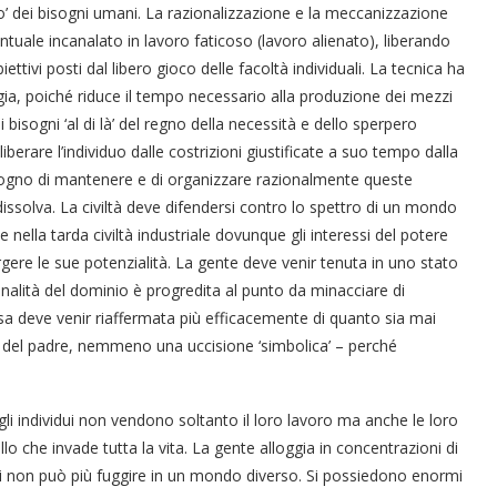
o’ dei bisogni umani. La razionalizzazione e la meccanizzazione
tintuale incanalato in lavoro faticoso (lavoro alienato), liberando
ttivi posti dal libero gioco delle facoltà individuali. La tecnica ha
ergia, poiché riduce il tempo necessario alla produzione dei mezzi
 bisogni ‘al di là’ del regno della necessità e dello sperpero
liberare l’individuo dalle costrizioni giustificate a suo tempo dalla
bisogno di mantenere e di organizzare razionalmente queste
i dissolva. La civiltà deve difendersi contro lo spettro di un mondo
e nella tarda civiltà industriale dovunque gli interessi del potere
gere le sue potenzialità. La gente deve venir tenuta in uno stato
nalità del dominio è progredita al punto da minacciare di
sa deve venir riaffermata più efficacemente di quanto sia mai
e del padre, nemmeno una uccisione ‘simbolica’ – perché
 gli individui non vendono soltanto il loro lavoro ma anche le loro
ollo che invade tutta la vita. La gente alloggia in concentrazioni di
li non può più fuggire in un mondo diverso. Si possiedono enormi