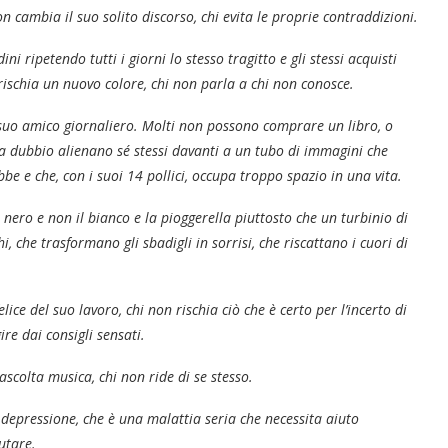
 cambia il suo solito discorso, chi evita le proprie contraddizioni.
 ripetendo tutti i giorni lo stesso tragitto e gli stessi acquisti
ischia un nuovo colore, chi non parla a chi non conosce.
l suo amico giornaliero. Molti non possono comprare un libro, o
za dubbio alienano sé stessi davanti a un tubo di immagini che
e e che, con i suoi 14 pollici, occupa troppo spazio in una vita.
 nero e non il bianco e la pioggerella piuttosto che un turbinio di
i, che trasformano gli sbadigli in sorrisi, che riscattano i cuori di
ce del suo lavoro, chi non rischia ciò che è certo per l’incerto di
ire dai consigli sensati.
scolta musica, chi non ride di se stesso.
depressione, che è una malattia seria che necessita aiuto
utare.