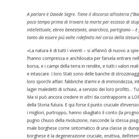
A parlare è Davide Segre. Tiene il discorso all’osteria (“Ba
poco tempo prima di trovare la morte per eccesso di stupe
intellettuale, ebreo benestante, anarchico, partigiano – 
tanto da essere più volte ridefinito nel corso della stesu
«La natura è di tutti i viventi – si affannò di nuovo a sp
l’hanno compressa e anchilosata per farsela entrare nelle 
borsa, e i campi della terra in rendite, e tutti i valori rea
e intascare. I loro Stati sono delle banche di strozzinagg
loro sporchi affari: fabbriche d’armi e di immondezza, in
lager maledetti di schiavi, a servizio dei loro profitti… Tu
Ma si può ancora credere in
altri
da contrapporre a LORO
della Storia futura. E qui forse il punto cruciale d’inversi
i migliori, purtroppo, hanno sbagliato il conto (la progno
pugno chiuso della rivoluzione, nasconde la stessa piaga
male borghese come sintomatico di una classe (e dunque,
borghese è la degenerazione cruciale, eruttiva, dell’ete