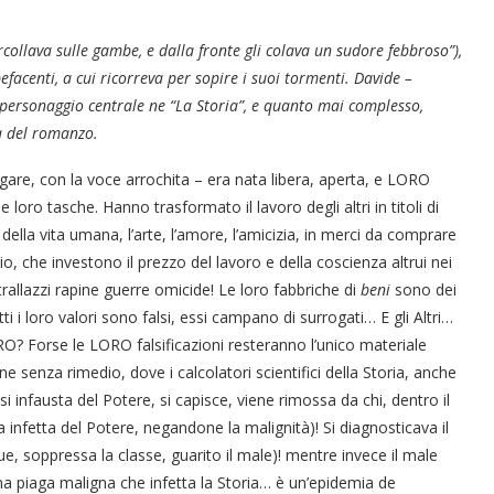
rcollava sulle
gambe, e dalla fronte gli colava un sudore febbroso”),
facenti, a cui ricorreva per sopire i suoi tormenti. Davide –
è personaggio centrale ne “La Storia”, e quanto mai complesso,
ra del romanzo.
iegare, con la voce arrochita – era nata libera, aperta, e LORO
loro tasche. Hanno trasformato il lavoro degli altri in titoli di
li della vita umana, l’arte, l’amore, l’amicizia, in merci da comprare
io, che investono il prezzo del lavoro e della coscienza altrui nei
trallazzi rapine guerre omicide! Le loro fabbriche di
beni
sono dei
tti i loro valori sono falsi, essi campano di surrogati… E gli Altri…
? Forse le LORO falsificazioni resteranno l’unico materiale
one senza rimedio, dove i calcolatori scientifici della Storia, anche
si infausta del Potere, si capisce, viene rimossa da chi, dentro il
 infetta del Potere, negandone la malignità)! Si diagnosticava il
 soppressa la classe, guarito il male)! mentre invece il male
rna piaga maligna che infetta la Storia… è un’epidemia de