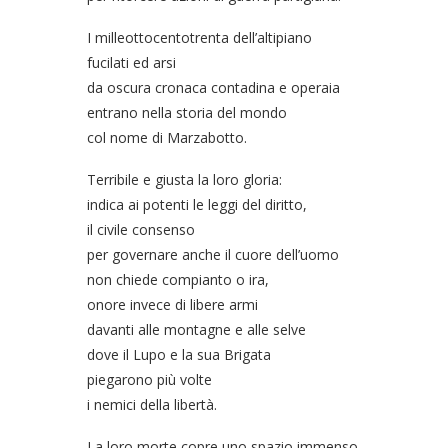
I milleottocentotrenta dell’altipiano
fucilati ed arsi
da oscura cronaca contadina e operaia
entrano nella storia del mondo
col nome di Marzabotto.
Terribile e giusta la loro gloria:
indica ai potenti le leggi del diritto,
il civile consenso
per governare anche il cuore dell’uomo
non chiede compianto o ira,
onore invece di libere armi
davanti alle montagne e alle selve
dove il Lupo e la sua Brigata
piegarono più volte
i nemici della libertà.
La loro morte copre uno spazio immenso,