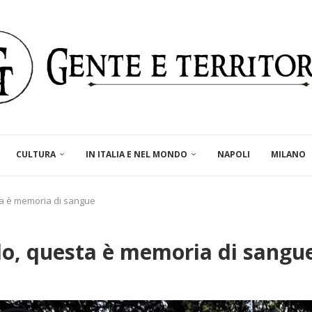
CULTURA
IN ITALIA E NEL MONDO
NAPOLI
MILANO
ta è memoria di sangue
o, questa è memoria di sangu