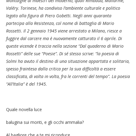
Montaigne ai maestri del moderno, quali Rimbaud, Mallarmé,
Valéry. Torinese, ha condiviso l’ambiente culturale e politico
legato alla figura di Piero Gobetti. Negli anni quaranta
partecipa alla Resistenza, col nome di battaglia di Mario
Rossetti. Il 2 gennaio 1945 viene arrestato a Milano, riesce a
fuggire dal carcere ma è nuovamente catturato il 6 aprile. Di
queste vicende è traccia nella sezione “
Dal quaderno di Mario
Rossetti
”
delle sue “
Poesie
”
. Di sé stesso scrive: “la poesia di
Solmi ha avuto il destino di una situazione appartata e solitaria,
spesso fraintesa dalla critica per la sua difficoltà a essere
classificata, di volta in volta, fra le correnti del tempo”. La poesia
“All’Italia” è del 1945.
Quale novella luce
balugina sui monti, e gli occhi ammalia?
Al bagliore che a te mi riconduce,