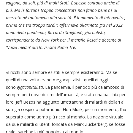
valgono, da soli, piú di molti Stati. E spesso contano anche di
piú. Ma le fortune troppo concentrate non fanno bene né al
mercato né tantomeno alla società. È il momento di intervenire,
prima che sia troppo tardi”: affermava allarmato già nel 2022,
anno della pandemia, Riccardo Staglianò, giornalista,
corrispondente da New York per il mensile ‘Reset’ e docente di
‘Nuovi media’ all’Università Roma Tre.
«I ricchi sono sempre esistiti e sempre esisteranno. Ma se
quelli di una volta erano megacapitalisti, quelli di oggi
sono
gigacapitalisti
. La pandemia, il periodo più calamitoso di
sempre per i nove decimi dell’umanità, è stata una pacchia per
loro. Jeff Bezos ha aggiunto un’ottantina di miliardi di dollari al
suo già cospicuo patrimonio. Elon Musk, per un momento, l’ha
superato come uomo piú ricco al mondo. La nazione virtuale
da due miliardi di utenti fondata da Mark Zuckerberg, se fosse
reale, sarebbe la più popolosa al mondo.