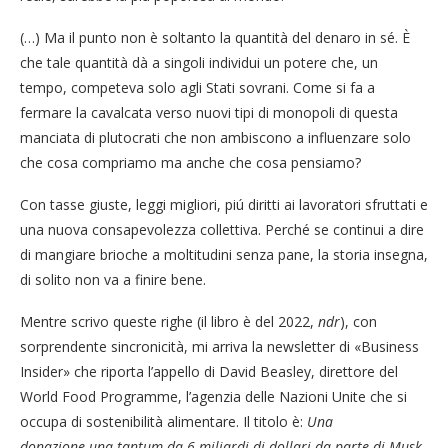
(…) Ma il punto non è soltanto la quantità del denaro in sé. È
che tale quantità dà a singoli individui un potere che, un
tempo, competeva solo agli Stati sovrani. Come si fa a
fermare la cavalcata verso nuovi tipi di monopoli di questa
manciata di plutocrati che non ambiscono a influenzare solo
che cosa compriamo ma anche che cosa pensiamo?
Con tasse giuste, leggi migliori, piú diritti ai lavoratori sfruttati e
una nuova consapevolezza collettiva. Perché se continui a dire
di mangiare brioche a moltitudini senza pane, la storia insegna,
di solito non va a finire bene.
Mentre scrivo queste righe (il libro è del 2022,
ndr
), con
sorprendente sincronicità, mi arriva la newsletter di «Business
Insider» che riporta l’appello di David Beasley, direttore del
World Food Programme, l’agenzia delle Nazioni Unite che si
occupa di sostenibilità alimentare. Il titolo è:
Una
donazione
una tantum da 6 miliardi di dollari da parte di Musk,