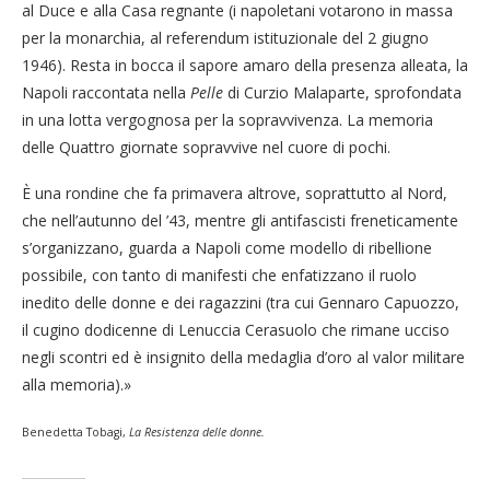
al Duce e alla Casa regnante (i napoletani votarono in massa
per la monarchia, al referendum istituzionale del 2 giugno
1946). Resta in bocca il sapore amaro della presenza alleata, la
Napoli raccontata nella
Pelle
di Curzio Malaparte, sprofondata
in una lotta vergognosa per la sopravvivenza. La memoria
delle Quattro giornate sopravvive nel cuore di pochi.
È una rondine che fa primavera altrove, soprattutto al Nord,
che nell’autunno del ’43, mentre gli antifascisti freneticamente
s’organizzano, guarda a Napoli come modello di ribellione
possibile, con tanto di manifesti che enfatizzano il ruolo
inedito delle donne e dei ragazzini (tra cui Gennaro Capuozzo,
il cugino dodicenne di Lenuccia Cerasuolo che rimane ucciso
negli scontri ed è insignito della medaglia d’oro al valor militare
alla memoria).»
Benedetta Tobagi,
La Resistenza delle donne
.