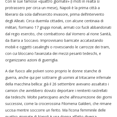
Con le sue famose «quattro giornate» (i moti in realtà si
protrassero per circa un mese), Napoli è la prima città a
liberarsi da sola dall’esercito invasore, prima dell’intervento
degli Alleati. Circa duemila cittadini, con alcune centinaia di
militari, formano 17 gruppi rionali, armati coi fucili abbandonati
dal regio esercito, che combattono dal Vomero al rione Sanità,
da Barra a Soccavo. Improvvisano barricate accatastando
mobili e oggetti casalinghi o rovesciando le carrozze dei tram,
con cui bloccano l’avanzata dei mezzi pesanti tedeschi, e
organizzano azioni di guerriglia.
A dar fuoco alle polveri sono proprio le donne stanche di
guerra, anche qui per sottrarre gli uomini al tritacarne infernale
della macchina bellica: già il 26 settembre avevano assaltato i
camion che avrebbero dovuto deportare i renitenti rastrellati
dai tedeschi. Molte partecipano anche all’insurrezione dei giorni
successivi, come la crocerossina Filomena Galdieri, che rimane
uccisa mentre soccorre un ferito. Ma l’icona femminile delle
quattro giornate di Napoli è una donna affatto diversa.