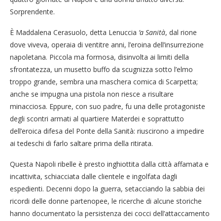
Sorprendente.
È Maddalena Cerasuolo, detta Lenuccia
’a Sanità
, dal rione
dove viveva, operaia di ventitre anni, l’eroina dell’insurrezione
napoletana. Piccola ma formosa, disinvolta ai limiti della
sfrontatezza, un musetto buffo da scugnizza sotto l’elmo
troppo grande, sembra una maschera comica di Scarpetta;
anche se impugna una pistola non riesce a risultare
minacciosa. Eppure, con suo padre, fu una delle protagoniste
degli scontri armati al quartiere Materdei e soprattutto
dell’eroica difesa del Ponte della Sanità: riuscirono a impedire
ai tedeschi di farlo saltare prima della ritirata.
Questa Napoli ribelle è presto inghiottita dalla città affamata e
incattivita, schiacciata dalle clientele e ingolfata dagli
espedienti. Decenni dopo la guerra, setacciando la sabbia dei
ricordi delle donne partenopee, le ricerche di alcune storiche
hanno documentato la persistenza dei cocci dell’attaccamento